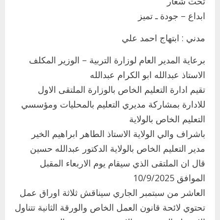
تحت شعار
ابداع – جودة ـ تميز
مدني : ابتهاج احمد علي
برعاية المدير العام لوزارة التربية – الوزير المكلف
الاستاذ عبدالله ابو الكرام عبدالله
تقيم ادارة التعليم الخاص بالوزارة الملتقى الاول
للادارة بمشاركة مديري التعليم بالمحليات ومؤسسي
التعليم الخاص بالولاية
باشراف والي الولاية الاستاذ الطاهر ابراهيم الخير
مدير التعليم الخاص بالولاية الدكتور عبدالله حسين
قال ان الملتقى الذي سيقام يوم الاربعاء المقبل
الموافق 10/9/2025
اخر الاخبار
العاشر من سبتمبر الجاري سيناقش ثلاثة اوراق عمل
التعليم الخاص بمحلية ودمدني الكبرى
يعلن تخفيض الرسوم الدراسية لهذا العام
تحتوي لائحة قانون العمل الخاص والورقة الثانية تتناول
بنسبة15%