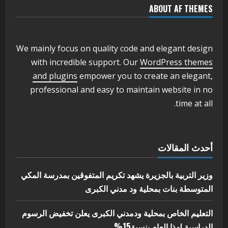
ABOUT AF THEMES
اخر الاخبار
وزير التربية والتعليم بالولاية يدشن ورشة
تأهيل معلمي مادة اللغة الإنجليزية بمحلية
ودمدني الكبرى
We mainly focus on quality code and elegant design
3
أغسطس 3, 2026
with incredible support. Our
WordPress themes
اخر الاخبار
الاخبار
and plugins
empower you to create an elegant,
مدير إدارة الجودة و التطوير الإداري
professional and easy to maintain website in no
بوزارة التربية تشارك الملتقي التنسيقي
time at all.
الأول لمديري الجودة بالولايات
4
يوليو 29, 2026
اخر الاخبار
الاخبار
أحدث المقالات
إدارة الأنشطة المدرسية بمحلية مدني
الكبرى تنفذ الحملة التعزيزية لاصحاح
البيئة بالمحلية
وزير التربية بالجزيرة يشهد تكريم المتفوقين بمدرسة المكي
5
المتوسطة بنات بمحلية ود مدني الكبرى
يوليو 29, 2026
التعليم الخاص بمحلية ودمدني الكبرى يعلن تخفيض الرسوم
الدراسية لهذا العام بنسبة15%