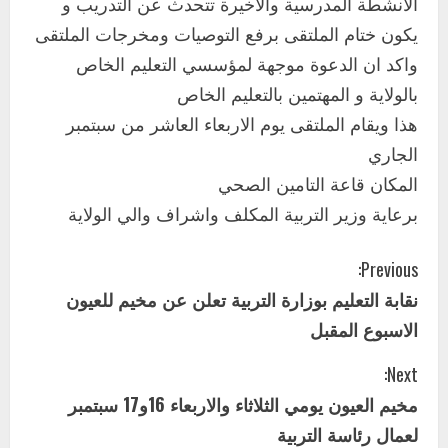
الانشطة المدرسية والاخيرة تتحدث عن التدريب و
2
أغسطس 3, 2026
يكون ختام الملتقى برفع التوصيات ومخرجات الملتقى
اخر الاخبار
واكد ان الدعوة موجهة لمؤسسي التعليم الخاص
وزير التربية والتعليم بالولاية يدشن ورشة
بالولاية و المهتمين بالتعليم الخاص
تأهيل معلمي مادة اللغة الإنجليزية بمحلية
هذا ويقام الملتقى يوم الاربعاء العاشر من سبتمبر
ودمدني الكبرى
3
الجاري
أغسطس 3, 2026
المكان قاعة التامين الصحي
اخر الاخبار
الاخبار
مدير إدارة الجودة و التطوير الإداري
برعاية وزير التربية المكلف واشراف والي الولاية
بوزارة التربية تشارك الملتقي التنسيقي
الأول لمديري الجودة بالولايات
C
Previous:
4
يوليو 29, 2026
نقابة التعليم بوزارة التربية تعلن عن مخيم للعيون
o
اخر الاخبار
الاخبار
الاسبوع المقبل
إدارة الأنشطة المدرسية بمحلية مدني
n
الكبرى تنفذ الحملة التعزيزية لاصحاح
Next:
البيئة بالمحلية
t
مخيم العيون يومي الثلاثاء والاربعاء 16و17 سبتمبر
5
يوليو 29, 2026
i
لعمال رئاسة التربية