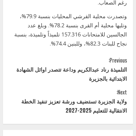
رغم الصعاب.
وزير التربية والتعليم بالولاية يدشن ورشة
تأهيل معلمي مادة اللغة الإنجليزية بمحلية
وتصدرت محلية القرشي المحليات بنسبة 79.9%،
ودمدني الكبرى
3
وتليها محلية أم القرى بنسبة 78.2%. وبلغ عدد
أغسطس 3, 2026
الجالسين للامتحانات 157.316 تلميذاً وتلميذة، بنسبة
اخر الاخبار
الاخبار
مدير إدارة الجودة و التطوير الإداري
نجاح للبنات 82.3%، وللبنين 74.4%.
بوزارة التربية تشارك الملتقي التنسيقي
الأول لمديري الجودة بالولايات
C
Previous:
4
يوليو 29, 2026
التلميذة رناد عبدالكريم وداعة تتصدر اوائل الشهادة
o
اخر الاخبار
الاخبار
الابتدائية بالجزيرة
إدارة الأنشطة المدرسية بمحلية مدني
n
الكبرى تنفذ الحملة التعزيزية لاصحاح
Next:
البيئة بالمحلية
t
ولاية الجزيرة تستضيف ورشة تعزيز تنفيذ الخطة
5
يوليو 29, 2026
i
الانتقالية للتعليم 2025-2027
اخر الاخبار
وزير التربية بالجزيرة يشهد تكريم
n
المتفوقين بمدرسة المكي المتوسطة
بنات بمحلية ود مدني الكبرى