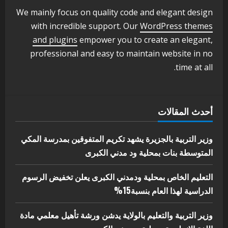
ودمدني الكبرى
We mainly focus on quality code and elegant design
3
أغسطس 3, 2026
with incredible support. Our
WordPress themes
اخر الاخبار
الاخبار
and plugins
empower you to create an elegant,
مدير إدارة الجودة و التطوير الإداري
professional and easy to maintain website in no
بوزارة التربية تشارك الملتقي التنسيقي
time at all.
الأول لمديري الجودة بالولايات
4
يوليو 29, 2026
اخر الاخبار
الاخبار
أحدث المقالات
إدارة الأنشطة المدرسية بمحلية مدني
الكبرى تنفذ الحملة التعزيزية لاصحاح
البيئة بالمحلية
وزير التربية بالجزيرة يشهد تكريم المتفوقين بمدرسة المكي
5
المتوسطة بنات بمحلية ود مدني الكبرى
يوليو 29, 2026
التعليم الخاص بمحلية ودمدني الكبرى يعلن تخفيض الرسوم
الدراسية لهذا العام بنسبة15%
وزير التربية والتعليم بالولاية يدشن ورشة تأهيل معلمي مادة