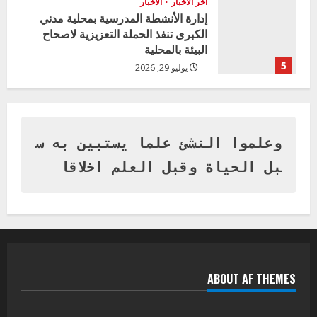
اخر الاخبار
الاخبار
إدارة الأنشطة المدرسية بمحلية مدني
الكبرى تنفذ الحملة التعزيزية لاصحاح
البيئة بالمحلية
5
يوليو 29, 2026
اخر الاخبار
وزير التربية بالجزيرة يشهد تكريم
المتفوقين بمدرسة المكي المتوسطة
بنات بمحلية ود مدني الكبرى
وعلموا النشئ علما يستبين به س
1
أغسطس 3, 2026
بل الحياة وقبل العلم اخلاقا
اخر الاخبار
التعليم الخاص بمحلية ودمدني الكبرى
يعلن تخفيض الرسوم الدراسية لهذا العام
بنسبة15%
2
أغسطس 3, 2026
ABOUT AF THEMES
اخر الاخبار
وزير التربية والتعليم بالولاية يدشن ورشة
تأهيل معلمي مادة اللغة الإنجليزية بمحلية