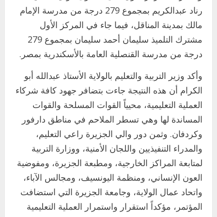
رناد عبدالكريم بمجموع 279 درجة من مدرسة الإمام
مالك بمدينة المناقل، فيما جاء في المركز الأول
مشترك التلميذ سليمان أحمد سليمان بمجموع 279
درجة من مدرسة القنصلية العامة بالأسكندرية بمصر.
وأكد وزير التربية والتعليم بالولاية الأستاذ عبدالله أبو
الكرام أن هذه النتيجة جاءت بتضافر جهود كافة شركاء
العملية التعليمية، محيياً القوات المسلحة والقوات
المساندة لها وهي تسطر الملاحم في مناطق دارفور
وكردفان. وثمن دور والي الجزيرة راعي التعليم،
والمدراء التنفيذيين واللجان الأمنية، ووزارة التربية
اخر الاخبار
التعليم الخاص بمحلية ودمدني الكبرى
لمتابعة المراكز الخارجية، ومطبعة الجزيرة، ومفوضية
يعلن تخفيض الرسوم الدراسية لهذا العام
العون الإنساني، ومنظمة اليونسيف، ومجالس الآباء،
بنسبة15%
واتحاد عمال الولاية، وجامعة الجزيرة التي استضافت
2
أغسطس 3, 2026
المؤتمر، مؤكداً استقرار واستمرار العملية التعليمية
اخر الاخبار