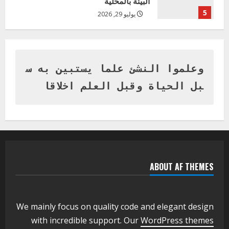
البيئة بالمحلية
5
يوليو 29, 2026
اخر الاخبار
وزير التربية بالجزيرة يشهد تكريم
المتفوقين بمدرسة المكي المتوسطة
بنات بمحلية ود مدني الكبرى
وعلموا النشئ علما يستبين به س
1
أغسطس 3, 2026
بل الحياة وقبل العلم اخلاقا
اخر الاخبار
التعليم الخاص بمحلية ودمدني الكبرى
يعلن تخفيض الرسوم الدراسية لهذا العام
بنسبة15%
2
أغسطس 3, 2026
ABOUT AF THEMES
اخر الاخبار
وزير التربية والتعليم بالولاية يدشن ورشة
تأهيل معلمي مادة اللغة الإنجليزية بمحلية
ودمدني الكبرى
We mainly focus on quality code and elegant design
3
أغسطس 3, 2026
with incredible support. Our
WordPress themes