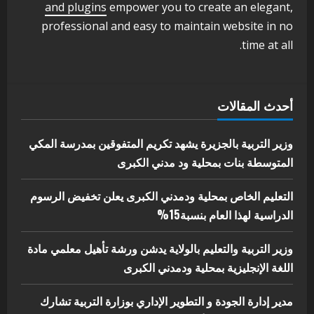
اخر الاخبار
الاخبار
and plugins
empower you to create an elegant,
مدير إدارة الجودة و التطوير الإداري
professional and easy to maintain website in no
بوزارة التربية تشارك الملتقي التنسيقي
time at all.
الأول لمديري الجودة بالولايات
4
يوليو 29, 2026
اخر الاخبار
الاخبار
أحدث المقالات
إدارة الأنشطة المدرسية بمحلية مدني
الكبرى تنفذ الحملة التعزيزية لاصحاح
البيئة بالمحلية
وزير التربية بالجزيرة يشهد تكريم المتفوقين بمدرسة المكي
5
المتوسطة بنات بمحلية ود مدني الكبرى
يوليو 29, 2026
التعليم الخاص بمحلية ودمدني الكبرى يعلن تخفيض الرسوم
الدراسية لهذا العام بنسبة15%
وزير التربية والتعليم بالولاية يدشن ورشة تأهيل معلمي مادة
اللغة الإنجليزية بمحلية ودمدني الكبرى
مدير إدارة الجودة و التطوير الإداري بوزارة التربية تشارك