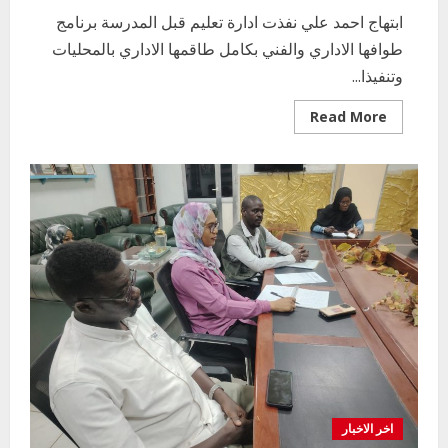
ابتهاج احمد علي نفذت ادارة تعليم قبل المدرسة برنامج
طوافها الاداري والفني بكامل طاقمها الاداري بالمحليات
وتنفيذا...
Read
Read More
more
about
ادارة
تعليم
قبل
المدرسة
بوزارة
التربيةنحو
تعليم
جيد
متميز
من
محلية
الكاملين
اخر الاخبار