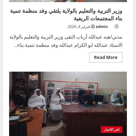
وزير التربية والتعليم بالولاية يلتقي وفد منظمة تنمية
بناء المجتمعات الريفية
admin
فبراير 4, 2026
مدني/هبه عبدالله أرباب التقى وزير التربية والتعليم بالولاية
الاستاذ عبدالله ابو الكرام عبدالله وفد منظمة تنمية بناء...
Read
Read More
more
about
وزير
التربية
والتعليم
بالولاية
يلتقي
وفد
منظمة
تنمية
بناء
المجتمعات
الريفية
اخر الاخبار