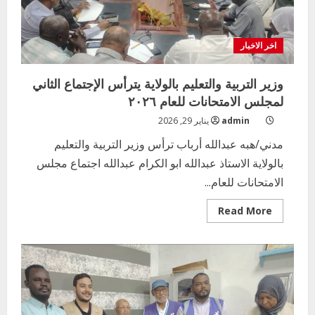
الامتحانات
اخر الاخبار
وزير التربية والتعليم بالولاية يترأس الإجتماع الثاني
لمجلس الامتحانات للعام ٢٠٢٦
admin
يناير 29, 2026
مدني/هبه عبدالله أرباب ترأس وزير التربية والتعليم
بالولاية الاستاذ عبدالله ابو الكرام عبدالله اجتماع مجلس
الامتحانات للعام...
Read
Read More
more
about
وزير
التربية
والتعليم
بالولاية
يترأس
الإجتماع
الثاني
لمجلس