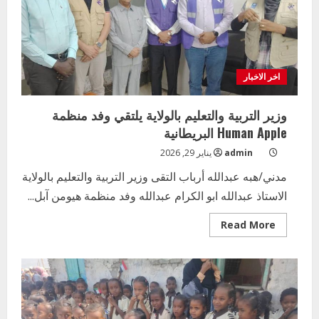
الامتحانات
للعام
٢٠٢٦
اخر الاخبار
وزير التربية والتعليم بالولاية يلتقي وفد منظمة
Human Apple البريطانية
admin
يناير 29, 2026
مدني/هبه عبدالله أرباب التقى وزير التربية والتعليم بالولاية
الاستاذ عبدالله ابو الكرام عبدالله وفد منظمة هيومن آبل...
Read
Read More
more
about
وزير
التربية
والتعليم
بالولاية
يلتقي
وفد
منظمة