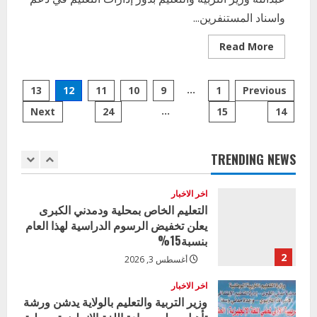
اخر الاخبار
الاخبار
واسناد المستنفرين...
إدارة الأنشطة المدرسية بمحلية مدني
الكبرى تنفذ الحملة التعزيزية لاصحاح
Read
Read More
البيئة بالمحلية
more
about
5
تدشين
يوليو 29, 2026
Posts
شنطة
…
13
12
11
10
9
1
Previous
المستنفر
اخر الاخبار
لعدد
…
Next
24
15
14
pagination
30
وزير التربية بالجزيرة يشهد تكريم
المتفوقين بمدرسة المكي المتوسطة
بنات بمحلية ود مدني الكبرى
TRENDING NEWS
1
أغسطس 3, 2026
اخر الاخبار
التعليم الخاص بمحلية ودمدني الكبرى
يعلن تخفيض الرسوم الدراسية لهذا العام
بنسبة15%
2
أغسطس 3, 2026
اخر الاخبار
وزير التربية والتعليم بالولاية يدشن ورشة
تأهيل معلمي مادة اللغة الإنجليزية بمحلية