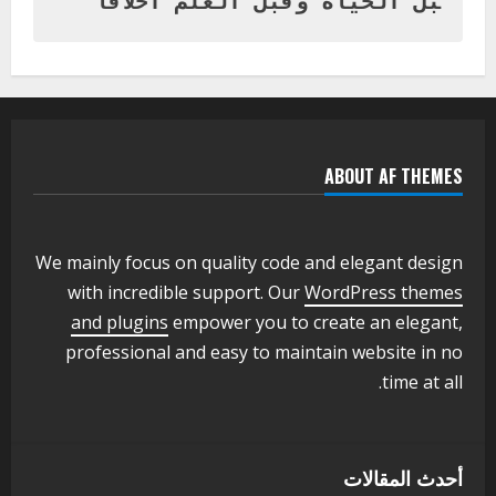
بل الحياة وقبل العلم اخلاقا
اخر الاخبار
التعليم الخاص بمحلية ودمدني الكبرى
يعلن تخفيض الرسوم الدراسية لهذا العام
بنسبة15%
2
أغسطس 3, 2026
ABOUT AF THEMES
اخر الاخبار
وزير التربية والتعليم بالولاية يدشن ورشة
تأهيل معلمي مادة اللغة الإنجليزية بمحلية
ودمدني الكبرى
We mainly focus on quality code and elegant design
3
أغسطس 3, 2026
with incredible support. Our
WordPress themes
اخر الاخبار
الاخبار
and plugins
empower you to create an elegant,
مدير إدارة الجودة و التطوير الإداري
professional and easy to maintain website in no
بوزارة التربية تشارك الملتقي التنسيقي
time at all.
الأول لمديري الجودة بالولايات
4
يوليو 29, 2026
اخر الاخبار
الاخبار
أحدث المقالات
إدارة الأنشطة المدرسية بمحلية مدني