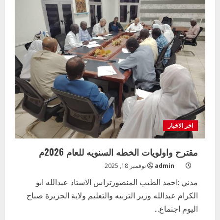
المرحلة
الثانوية
ولاية
الجزيرة
تلبي
نداء
الاسننفار
والتعبئة
العامة
بدعم
المستنفربن
اخر الاخبار
مقترح واولويات الخطه السنويه للعام 2026م
admin
نوفمبر 18, 2025
مدني :احمد الطيب المنصورتراس الاستاذ عبدالله ابو
الكرام عبدالله وزير التربيه والتعليم ولاية الجزيرة صباح
اليوم اجتماع...