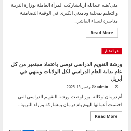
مني/هبه عبدالله أربابشاركت المرأة العاملة بوزارة التربية
بنسبة15%
والتعليم بمحلية ودمدني الكبرى في الوقفة التضامنية
2
أغسطس 3, 2026
مناصرة لنساء الفاشر...
اخر الاخبار
وزير التربية والتعليم بالولاية يدشن ورشة
Read
Read More
more
تأهيل معلمي مادة اللغة الإنجليزية بمحلية
about
ودمدني الكبرى
الوقفة
التضامنية
3
اخر الاخبار
أغسطس 3, 2026
مناصرة
لنساء
الفاشر
ورشة التقويم الدراسي توصي باعتماد سبتمبر من كل
اخر الاخبار
الاخبار
مدير إدارة الجودة و التطوير الإداري
عام بداية العام الدراسي لكل الولايات وينتهي في
بوزارة التربية تشارك الملتقي التنسيقي
أبريل
الأول لمديري الجودة بالولايات
admin
نوفمبر 13, 2025
4
يوليو 29, 2026
أم درمان :وكالة نيوز اوصت ورشة التقويم الدراسي التي
اخر الاخبار
الاخبار
اختتمت أعمالها اليوم بام درمان بمشاركة وزراء التربية...
إدارة الأنشطة المدرسية بمحلية مدني
الكبرى تنفذ الحملة التعزيزية لاصحاح
Read
Read More
البيئة بالمحلية
more
about
5
ورشة
يوليو 29, 2026