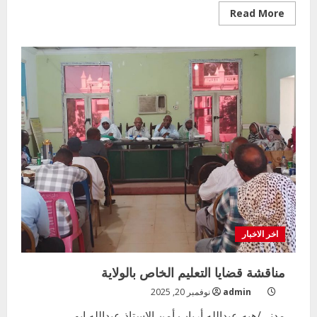
Read
Read More
more
about
توجيهات
الوزير
اخر الاخبار
مناقشة قضايا التعليم الخاص بالولاية
admin
نوفمبر 20, 2025
مدني/هبه عبدالله أرباب أمن الاستاذ عبدالله ابو