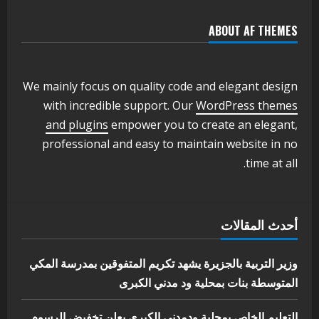
2
أغسطس 3, 2026
ABOUT AF THEMES
اخر الاخبار
وزير التربية والتعليم بالولاية يدشن ورشة
تأهيل معلمي مادة اللغة الإنجليزية بمحلية
ودمدني الكبرى
We mainly focus on quality code and elegant design
3
أغسطس 3, 2026
with incredible support. Our
WordPress themes
اخر الاخبار
الاخبار
and plugins
empower you to create an elegant,
مدير إدارة الجودة و التطوير الإداري
professional and easy to maintain website in no
بوزارة التربية تشارك الملتقي التنسيقي
time at all.
الأول لمديري الجودة بالولايات
4
يوليو 29, 2026
اخر الاخبار
الاخبار
أحدث المقالات
إدارة الأنشطة المدرسية بمحلية مدني
الكبرى تنفذ الحملة التعزيزية لاصحاح
البيئة بالمحلية
وزير التربية بالجزيرة يشهد تكريم المتفوقين بمدرسة المكي
5
المتوسطة بنات بمحلية ود مدني الكبرى
يوليو 29, 2026
التعليم الخاص بمحلية ودمدني الكبرى يعلن تخفيض الرسوم