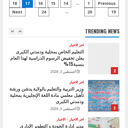
Posts
التقويم
…
18
17
16
15
14
1
Previous
الدراسي
اخر الاخبار
توصي
…
Next
24
20
19
pagination
باعتماد
وزير التربية بالجزيرة يشهد تكريم
سبتمبر
المتفوقين بمدرسة المكي المتوسطة
من
كل
بنات بمحلية ود مدني الكبرى
عام
TRENDING NEWS
بداية
1
أغسطس 3, 2026
العام
الدراسي
لكل
اخر الاخبار
الولايات
التعليم الخاص بمحلية ودمدني الكبرى
وينتهي
يعلن تخفيض الرسوم الدراسية لهذا العام
في
أبريل
بنسبة15%
2
أغسطس 3, 2026
اخر الاخبار
وزير التربية والتعليم بالولاية يدشن ورشة
تأهيل معلمي مادة اللغة الإنجليزية بمحلية
ودمدني الكبرى
3
أغسطس 3, 2026
اخر الاخبار
الاخبار
مدير إدارة الجودة و التطوير الإداري