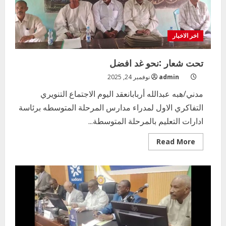
اخر الاخبار
تحت شعار :نحو غد افضل
admin
نوفمبر 24, 2025
مدني/هبه عبدالله أربابانعقد اليوم الاجتماع التنويري
التفاكري الاول لمدراء مدارس المرحلة المتوسطه برئاسة
ادارات التعليم بالمرحلة المتوسطة...
Read
Read More
more
about
تحت
شعار
:نحو
غد
افضل