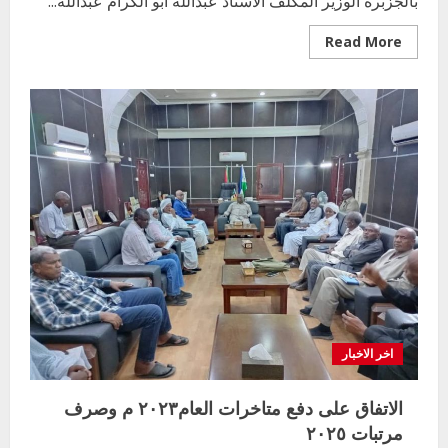
بالجزبرة الوزير المكلف الاستاذ عبدالله ابو الكرام عبدالله...
Read
Read More
more
about
انطلاقة
العام
الدراسي
2025ـــــ2026
بالجزيرة
الثاني
من
نوفمبر
اخر الاخبار
الاتفاق على دفع متاخرات العام٢٠٢٣ م وصرف
مرتبات ٢٠٢٥