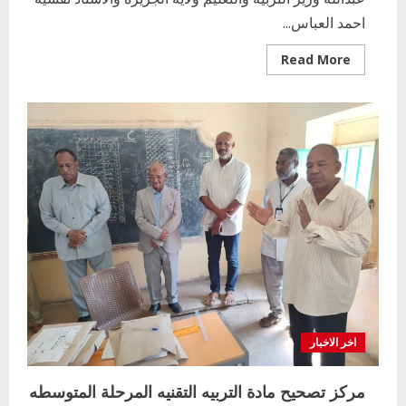
احمد العباس...
Read
Read More
more
about
تكريم
الطالب
خالد
اليسع
خالدالذي
احرز
المرتبه
77م
اخر الاخبار
مركز تصحيح مادة التربيه التقنيه المرحلة المتوسطه