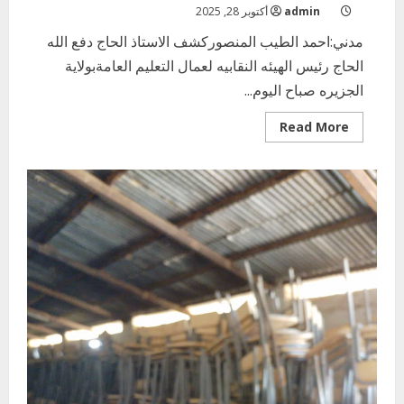
admin
أكتوبر 28, 2025
مدني:احمد الطيب المنصوركشف الاستاذ الحاج دفع الله
الحاج رئيس الهيئه النقابيه لعمال التعليم العامةبولاية
الجزيره صباح اليوم...
Read
Read More
more
about
الاتفاق
على
دفع
متاخرات
العام٢٠٢٣
م
وصرف
مرتبات
٢٠٢٥