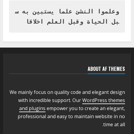
المتفوقين بمدرسة المكي المتوسطة
بنات بمحلية ود مدني الكبرى
وعلموا النشئ علما يستبين به س
1
أغسطس 3, 2026
بل الحياة وقبل العلم اخلاقا
اخر الاخبار
التعليم الخاص بمحلية ودمدني الكبرى
يعلن تخفيض الرسوم الدراسية لهذا العام
بنسبة15%
2
أغسطس 3, 2026
ABOUT AF THEMES
اخر الاخبار
وزير التربية والتعليم بالولاية يدشن ورشة
تأهيل معلمي مادة اللغة الإنجليزية بمحلية
ودمدني الكبرى
We mainly focus on quality code and elegant design
3
أغسطس 3, 2026
with incredible support. Our
WordPress themes
اخر الاخبار
الاخبار
and plugins
empower you to create an elegant,
مدير إدارة الجودة و التطوير الإداري
professional and easy to maintain website in no
بوزارة التربية تشارك الملتقي التنسيقي
time at all.
الأول لمديري الجودة بالولايات