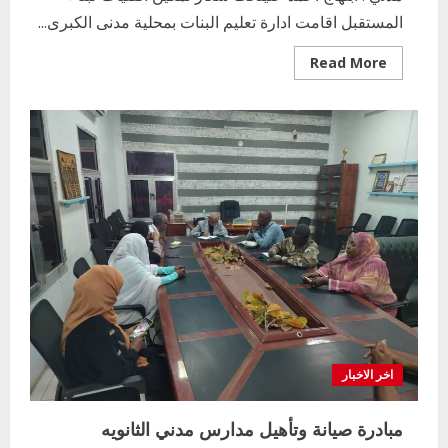
المستقبل اقامت ادارة تعليم البنات بمحلية مدنى الكبرى...
Read
Read More
more
about
محلية
مدني
الكبرى
اخر الاخبار
تحتفل
باليوم
التعليم الخاص بمحلية ودمدني الكبرى
العالمي
يعلن تخفيض الرسوم الدراسية لهذا العام
للبنت
بنسبة15%
2
أغسطس 3, 2026
اخر الاخبار
وزير التربية والتعليم بالولاية يدشن ورشة
تأهيل معلمي مادة اللغة الإنجليزية بمحلية
ودمدني الكبرى
3
أغسطس 3, 2026
اخر الاخبار
اخر الاخبار
الاخبار
مدير إدارة الجودة و التطوير الإداري
مبادرة صيانة وتأهيل مدارس مدني الثانويه
بوزارة التربية تشارك الملتقي التنسيقي