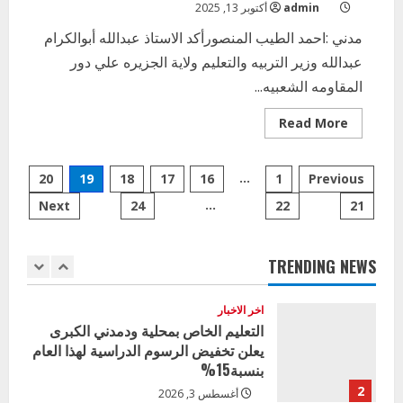
admin
أكتوبر 13, 2025
الأول لمديري الجودة بالولايات
مدني :احمد الطيب المنصورأكد الاستاذ عبدالله أبوالكرام
4
يوليو 29, 2026
عبدالله وزير التربيه والتعليم ولاية الجزيره علي دور
اخر الاخبار
الاخبار
المقاومه الشعبيه...
إدارة الأنشطة المدرسية بمحلية مدني
الكبرى تنفذ الحملة التعزيزية لاصحاح
Read
Read More
البيئة بالمحلية
more
about
5
مبادرة
يوليو 29, 2026
Posts
صيانة
…
20
19
18
17
16
1
Previous
وتأهيل
اخر الاخبار
مدارس
…
Next
24
22
21
pagination
مدني
وزير التربية بالجزيرة يشهد تكريم
الثانويه
المتفوقين بمدرسة المكي المتوسطة
بنات بمحلية ود مدني الكبرى
TRENDING NEWS
1
أغسطس 3, 2026
اخر الاخبار
التعليم الخاص بمحلية ودمدني الكبرى
يعلن تخفيض الرسوم الدراسية لهذا العام
بنسبة15%
2
أغسطس 3, 2026