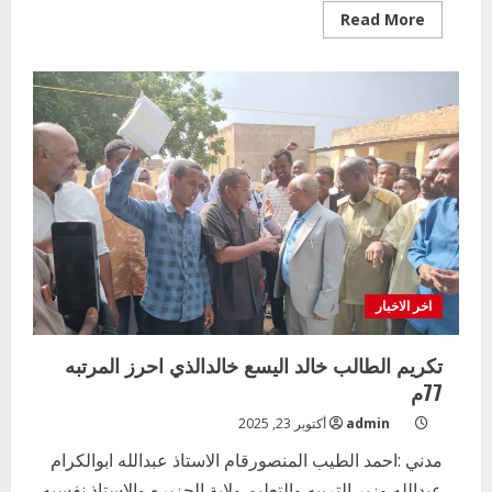
Read
Read More
more
about
توزيع
الاجلاس
المدرسي
لعدد
من
محليات
ولاية
الجزيره
اخر الاخبار
تكريم الطالب خالد اليسع خالدالذي احرز المرتبه
77م
admin
أكتوبر 23, 2025
مدني :احمد الطيب المنصورقام الاستاذ عبدالله ابوالكرام
عبدالله وزير التربيه والتعليم ولاية الجزيره والاستاذ نفسيه