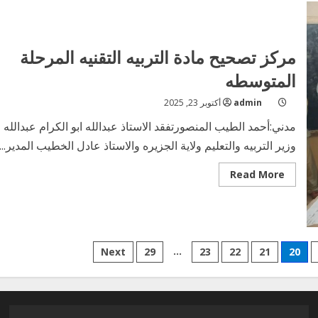
خالد
اليسع
خالدالذي
احرز
المرتبه
مركز تصحيح مادة التربيه التقنيه المرحلة
77م
المتوسطه
admin
أكتوبر 23, 2025
مدني:أحمد الطيب المنصورتفقد الاستاذ عبدالله ابو الكرام عبدالله
وزير التربيه والتعليم ولاية الجزيره والاستاذ عادل الخطيب المدير...
Read
Read More
more
about
مركز
تصحيح
مادة
التربيه
التقنيه
…
Next
29
23
22
21
20
المرحلة
المتوسطه