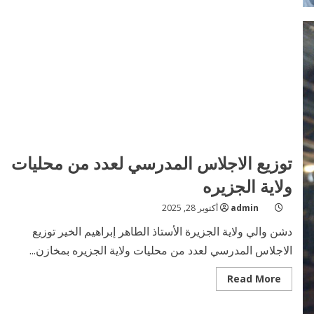
على
دفع
متاخرات
العام٢٠٢٣
م
وصرف
مرتبات
٢٠٢٥
توزيع الاجلاس المدرسي لعدد من محليات
ولاية الجزيره
admin
أكتوبر 28, 2025
دشن والي ولاية الجزيرة الأستاذ الطاهر إبراهيم الخير توزيع
الاجلاس المدرسي لعدد من محليات ولاية الجزيره بمخازن...
Read
Read More
more
about
توزيع