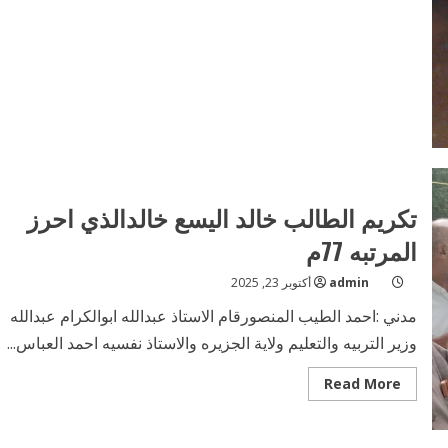
الاجلاس
المدرسي
لعدد
من
محليات
ولاية
الجزيره
تكريم الطالب خالد اليسع خالدالذي احرز
المرتبه 77م
admin
أكتوبر 23, 2025
مدني :احمد الطيب المنصورقام الاستاذ عبدالله ابوالكرام عبدالله
وزير التربيه والتعليم ولاية الجزيره والاستاذ نفسيه احمد العباس...
Read
Read More
more
about
تكريم
الطالب