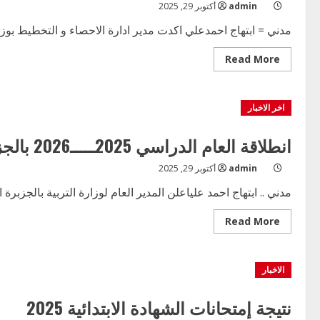
admin
أكتوبر 29, 2025
مدني = ابتهاج احمدعلي اكدت مدير ادارة الاحصاء و التخطيط بوزارة 
Read
Read More
more
about
المنحة
المدرسية
اخر الاخبار
ستغطي
حوالي
80%.من
مدارس
انطلاقة العام الدراسي 2025ـــــ2026 بالجزيرة الثاني من نوفمبر
الجزيرة
admin
أكتوبر 29, 2025
مدني .. ابتهاج احمد علياعلن المدير العام لوزارة التربية بالجزبرة ال
Read
Read More
more
about
انطلاقة
العام
الاخبار
الدراسي
2025ـــــ2026
بالجزيرة
الثاني
نتيجة إمتحانات الشهادة الابتدائية 2025
من