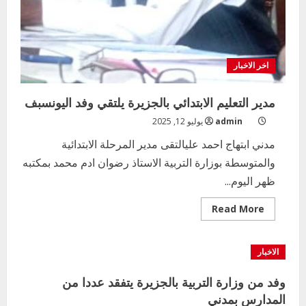
اخر الاخبار
مدير التعليم الابتدائي بالجزيرة يلتقي وفد اليونسبف
admin
يوليو 12, 2025
مدني ابتهاج احمد عليالتقى مدير المرحلة الابتدائية
والمتوسطة بوزارة التربية الاستاذ رضوان ادم محمد بمكتبه
ظهر اليوم...
Read
Read More
more
about
مدير
التعليم
الاخبار
الابتدائي
بالجزيرة
يلتقي
وفد من وزارة التربية بالجزيرة يتفقد عددا من
وفد
اليونسبف
المدارس بمدني