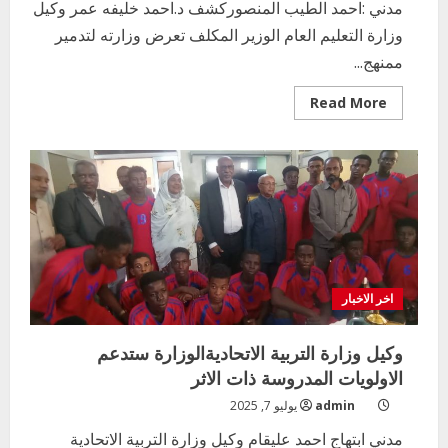
مدني :احمد الطيب المنصوركشف د.احمد خليفه عمر وكيل
وزارة التعليم العام الوزير المكلف تعرض وزارته لتدمير
ممنهج...
Read
Read More
اخر الاخبار
more
about
التعليم الخاص بمحلية ودمدني الكبرى
اجازة
يعلن تخفيض الرسوم الدراسية لهذا العام
خطه
انتقاليه
بنسبة15%
للتعليم
2
أغسطس 3, 2026
اخر الاخبار
وزير التربية والتعليم بالولاية يدشن ورشة
تأهيل معلمي مادة اللغة الإنجليزية بمحلية
اخر الاخبار
ودمدني الكبرى
3
أغسطس 3, 2026
وكيل وزارة التربية الاتحاديةالوزارة ستدعم
اخر الاخبار
الاخبار
الاولويات المدروسة ذات الاثر
مدير إدارة الجودة و التطوير الإداري
admin
يوليو 7, 2025
بوزارة التربية تشارك الملتقي التنسيقي
الأول لمديري الجودة بالولايات
مدني ابتهاج احمد عليقام وكيل وزارة التربية الاتحادية