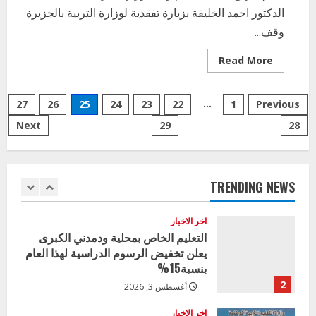
4
الدكتور احمد الخليفة بزيارة تفقدية لوزارة التربية بالجزيرة
يوليو 29, 2026
وقف...
اخر الاخبار
الاخبار
إدارة الأنشطة المدرسية بمحلية مدني
Read
Read More
الكبرى تنفذ الحملة التعزيزية لاصحاح
more
about
البيئة بالمحلية
وكيل
Posts
وزارة
5
…
Previous
1
22
يوليو 29, 2026
23
24
25
26
27
التربية
الاتحاديةالوزارة
Next
29
28
pagination
ستدعم
اخر الاخبار
الاولويات
وزير التربية بالجزيرة يشهد تكريم
المدروسة
ذات
المتفوقين بمدرسة المكي المتوسطة
الاثر
بنات بمحلية ود مدني الكبرى
TRENDING NEWS
1
أغسطس 3, 2026
اخر الاخبار
التعليم الخاص بمحلية ودمدني الكبرى
يعلن تخفيض الرسوم الدراسية لهذا العام
بنسبة15%
2
أغسطس 3, 2026
اخر الاخبار