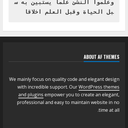
بنات بمحلية ود مدني الكبرى
وعلموا النشئ علما يستبين به س
1
أغسطس 3, 2026
بل الحياة وقبل العلم اخلاقا
اخر الاخبار
التعليم الخاص بمحلية ودمدني الكبرى
يعلن تخفيض الرسوم الدراسية لهذا العام
بنسبة15%
2
أغسطس 3, 2026
ABOUT AF THEMES
اخر الاخبار
وزير التربية والتعليم بالولاية يدشن ورشة
تأهيل معلمي مادة اللغة الإنجليزية بمحلية
ودمدني الكبرى
We mainly focus on quality code and elegant design
3
أغسطس 3, 2026
with incredible support. Our
WordPress themes
اخر الاخبار
الاخبار
and plugins
empower you to create an elegant,
مدير إدارة الجودة و التطوير الإداري
professional and easy to maintain website in no
بوزارة التربية تشارك الملتقي التنسيقي
time at all.
الأول لمديري الجودة بالولايات
4
يوليو 29, 2026