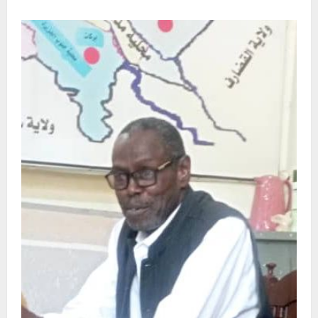
about
ختام
الدورة
التدريبة
لمنهج
التعليم
البديل
محلية
مدني
الكبرى