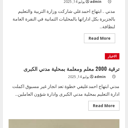
admin
يوليو 14, 2025
مدني .. ابتهاج احمدعلي شاركت وزارة التربية والتعليم
بالجزبرة بكل اداراتها بالمحليات الثمانية في النفرة العامة
لنظافة...
Read
Read More
more
about
طلاب
وتلاميذ
الاخبار
الحزيرة
يشاركون
حملة
ترقية 2000 معلم ومعلمة بمحلية مدني الكبرى
اصحاح
البيئة
admin
يوليو 14, 2025
بالولاية
مدني ابتهاج احمدعليفي خطوة تعد انجاز غير مسبوق اكملت
ادارة التعليم بمحلية مدني الكبرى وادارة شؤون العاملين...
Read
Read More
more
about
ترقية
2000
معلم