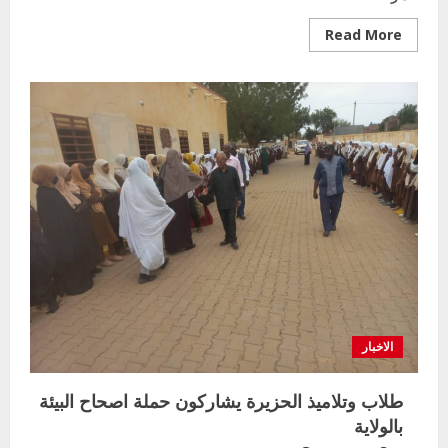
Read
Read More
more
about
مدير
المرحلة
الابتدائية
بوزارة
التربية
يجتمع
بمديري
التعليم
الابتدائي
بالمحليات
الاخبار
طلاب وتلاميذ الحزيرة يشاركون حملة اصحاح البيئة
بالولاية