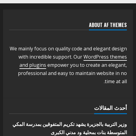
2
أغسطس 3, 2026
اخر الاخبار
وزير التربية والتعليم بالولاية يدشن ورشة
ABOUT AF THEMES
تأهيل معلمي مادة اللغة الإنجليزية بمحلية
ودمدني الكبرى
3
أغسطس 3, 2026
We mainly focus on quality code and elegant design
اخر الاخبار
الاخبار
with incredible support. Our
WordPress themes
مدير إدارة الجودة و التطوير الإداري
and plugins
empower you to create an elegant,
بوزارة التربية تشارك الملتقي التنسيقي
الأول لمديري الجودة بالولايات
professional and easy to maintain website in no
4
يوليو 29, 2026
time at all.
اخر الاخبار
الاخبار
إدارة الأنشطة المدرسية بمحلية مدني
الكبرى تنفذ الحملة التعزيزية لاصحاح
أحدث المقالات
البيئة بالمحلية
5
يوليو 29, 2026
وزير التربية بالجزيرة يشهد تكريم المتفوقين بمدرسة المكي
المتوسطة بنات بمحلية ود مدني الكبرى