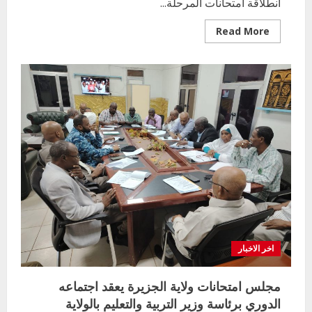
أنطلاقة امتحانات المرحلة...
Read
Read More
more
about
وزير
التربية
والتعليم
بالولاية
يوكد
اكتمال
كافة
الترتيبات
الادارية
والفنية
لإنطلاقة
الامتحان
التجريبي
للمرحلة
المتوسطة
اخر الاخبار
مجلس امتحانات ولاية الجزيرة يعقد اجتماعه
الدوري برئاسة وزير التربية والتعليم بالولاية