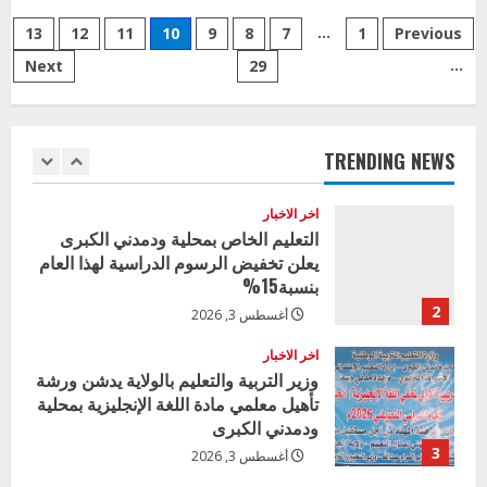
التوجيه
Posts
التربوي
اخر الاخبار
…
13
12
11
10
9
8
7
1
Previous
يقف
وزير التربية بالجزيرة يشهد تكريم
على
…
Next
29
pagination
سير
المتفوقين بمدرسة المكي المتوسطة
الامتحان
بنات بمحلية ود مدني الكبرى
التجريبي
بوحدة
1
مدني
أغسطس 3, 2026
شرق
TRENDING NEWS
اخر الاخبار
التعليم الخاص بمحلية ودمدني الكبرى
يعلن تخفيض الرسوم الدراسية لهذا العام
بنسبة15%
2
أغسطس 3, 2026
اخر الاخبار
وزير التربية والتعليم بالولاية يدشن ورشة
تأهيل معلمي مادة اللغة الإنجليزية بمحلية
ودمدني الكبرى
3
أغسطس 3, 2026
اخر الاخبار
الاخبار
مدير إدارة الجودة و التطوير الإداري