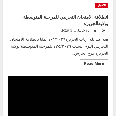
المراة
الاخبار
العاملة
بولاية
الجزيرة
انطلاقة الامتحان التجريبي للمرحلة المتوسطة
تدشن
إفطار
بولايةالجزيرة
للنزلاء
بالسجن
admin
مارس 8, 2026
الولائي
بودمدني
هبه عبدالله ارباب الجزيرة٧/٣/٢٠٢٦ أيذانا بانطلاقة الامتحان
التجريبي اليوم السبت ٧٣٥/٢٠٢٦ للمرحلة المتوسطة بولاية
الجزيرة قرع الجرس...
Read
Read More
more
about
انطلاقة
الامتحان
التجريبي
للمرحلة
المتوسطة
بولايةالجزيرة