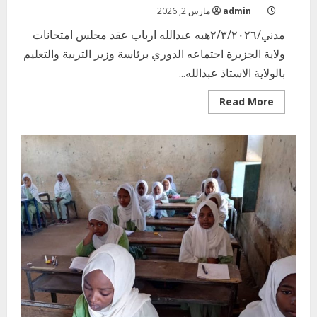
admin
مارس 2, 2026
مدني/٢/٣/٢٠٢٦هبه عبدالله ارباب عقد مجلس امتحانات
ولاية الجزيرة اجتماعه الدوري برئاسة وزير التربية والتعليم
بالولاية الاستاذ عبدالله...
Read
Read More
more
about
مجلس
امتحانات
ولاية
الجزيرة
يعقد
اجتماعه
الدوري
برئاسة
وزير
التربية
والتعليم
بالولاية
اخر الاخبار
التعليم الخاص بمحلية ودمدني الكبرى