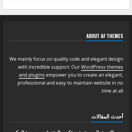
التعليم الخاص بمحلية ودمدني الكبرى
يعلن تخفيض الرسوم الدراسية لهذا العام
بنسبة15%
2
أغسطس 3, 2026
ABOUT AF THEMES
اخر الاخبار
وزير التربية والتعليم بالولاية يدشن ورشة
تأهيل معلمي مادة اللغة الإنجليزية بمحلية
ودمدني الكبرى
We mainly focus on quality code and elegant design
3
أغسطس 3, 2026
with incredible support. Our
WordPress themes
اخر الاخبار
الاخبار
and plugins
empower you to create an elegant,
مدير إدارة الجودة و التطوير الإداري
professional and easy to maintain website in no
بوزارة التربية تشارك الملتقي التنسيقي
time at all.
الأول لمديري الجودة بالولايات
4
يوليو 29, 2026
اخر الاخبار
الاخبار
أحدث المقالات
إدارة الأنشطة المدرسية بمحلية مدني
الكبرى تنفذ الحملة التعزيزية لاصحاح
البيئة بالمحلية
وزير التربية بالجزيرة يشهد تكريم المتفوقين بمدرسة المكي