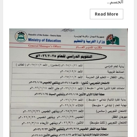
الجسم...
Read
Read More
more
about
التنسيق
بين
وزارة
التربية
والصحة
لسلامة
الطلاب