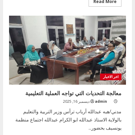
Read
Read More
more
about
نقابة
العاملين
بالتربية
تقيم
ورشة
توعوية
عن
قوانين
الخدمة
المدنية
اخر الاخبار
معالجة التحديات التي تواجه العملية التعليمية
admin
ديسمبر 16, 2025
مدني/هبه عبدالله أرباب ترأس وزير التربية والتعليم
بالولاية الاستاذ عبدالله ابو الكرام عبدالله اجتماع منظمة
يونسيف بحضور...