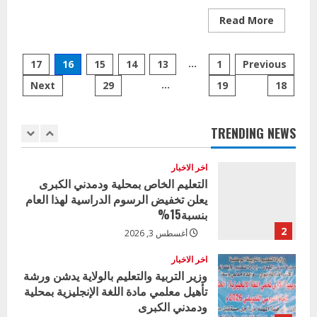
الكبرى تنفذ الحملة التعزيزية لاصحاح
Read
Read More
البيئة بالمحلية
more
about
5
يونيسيف
يوليو 29, 2026
Posts
:
…
17
16
15
14
13
1
Previous
منحه
اخر الاخبار
من
…
Next
29
19
18
pagination
اليابان
وزير التربية بالجزيرة يشهد تكريم
لتغطية
المتفوقين بمدرسة المكي المتوسطة
50
مدرسه
بنات بمحلية ود مدني الكبرى
TRENDING NEWS
1
أغسطس 3, 2026
اخر الاخبار
التعليم الخاص بمحلية ودمدني الكبرى
يعلن تخفيض الرسوم الدراسية لهذا العام
بنسبة15%
2
أغسطس 3, 2026
اخر الاخبار
وزير التربية والتعليم بالولاية يدشن ورشة
تأهيل معلمي مادة اللغة الإنجليزية بمحلية
ودمدني الكبرى