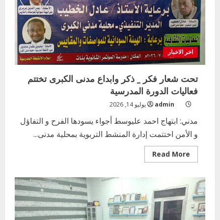
اخر الاخبار
تحت شعار فكر _ ذكر وابداع مدنى الكبرى تختتم
فعاليات الدورة المدرسية
admin
يوليو 14, 2026
مدني: ابتهاج احمد عليوسط أجواء يسودها الفرح و التفاؤل
و الأمن اختتمت إدارة المنشط التربوية بمحلية مدنى...
Read
Read More
more
about
تحت
شعار
فكر
_
ذكر
وابداع
مدنى