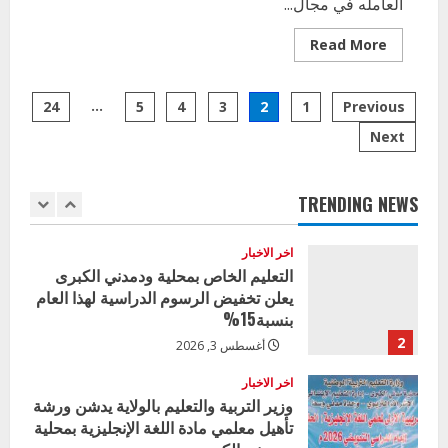
العامله في مجال...
إدارة الأنشطة المدرسية بمحلية مدني
الكبرى تنفذ الحملة التعزيزية لاصحاح
Read
Read More
البيئة بالمحلية
more
about
5
تدشين
يوليو 29, 2026
Posts
مشروع
…
24
5
4
3
2
1
Previous
GPE
اخر الاخبار
العوده
Next
pagination
للمدارس
وزير التربية بالجزيرة يشهد تكريم
وتحسين
المتفوقين بمدرسة المكي المتوسطة
جودة
التعليم
بنات بمحلية ود مدني الكبرى
بمقر
TRENDING NEWS
منظمة
1
أغسطس 3, 2026
رعاية
الطفولة
اخر الاخبار
التعليم الخاص بمحلية ودمدني الكبرى
يعلن تخفيض الرسوم الدراسية لهذا العام
بنسبة15%
2
أغسطس 3, 2026
اخر الاخبار
وزير التربية والتعليم بالولاية يدشن ورشة
تأهيل معلمي مادة اللغة الإنجليزية بمحلية