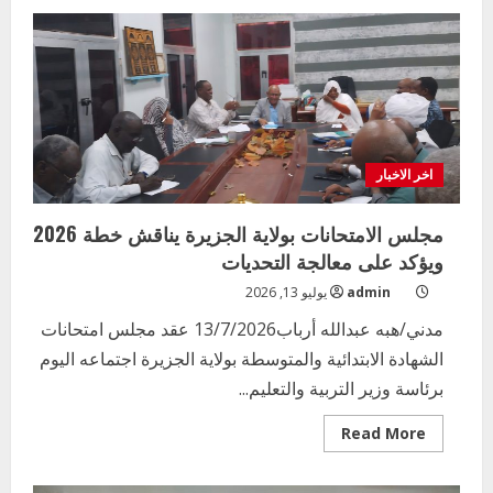
وزير
التربية
يستقبل
المدير
القطري
لمنظمة
رعاية
الطفوله
save
The
children
اخر الاخبار
مجلس الامتحانات بولاية الجزيرة يناقش خطة 2026
ويؤكد على معالجة التحديات
admin
يوليو 13, 2026
مدني/هبه عبدالله أرباب13/7/2026 عقد مجلس امتحانات
الشهادة الابتدائية والمتوسطة بولاية الجزيرة اجتماعه اليوم
برئاسة وزير التربية والتعليم...
Read
Read More
more
about
مجلس