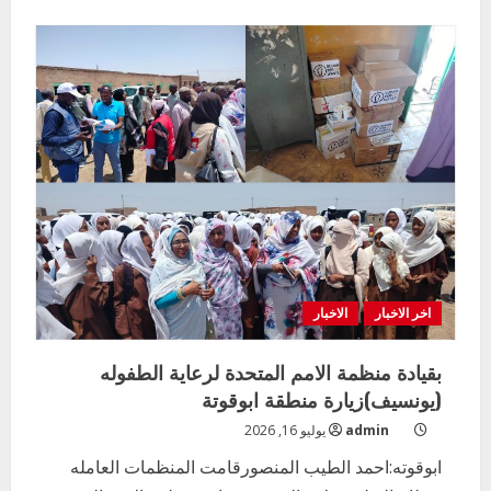
about
منظمة
“Save
the
Children”
تجتمع
بوزير
التربية
والتعليم
بولاية
الجزيرة
لبحث
أوجه
التدخل
في
القطاع
التعليمي
اخر الاخبار
الاخبار
بقيادة منظمة الامم المتحدة لرعاية الطفوله
(يونسيف)زيارة منطقة ابوقوتة
admin
يوليو 16, 2026
ابوقوته:احمد الطيب المنصورقامت المنظمات العامله