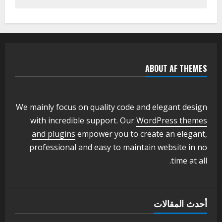
اخر الاخبار
التعليم الخاص بمحلية ودمدني الكبرى
يعلن تخفيض الرسوم الدراسية لهذا العام
بنسبة15%
2
أغسطس 3, 2026
ABOUT AF THEMES
اخر الاخبار
وزير التربية والتعليم بالولاية يدشن ورشة
تأهيل معلمي مادة اللغة الإنجليزية بمحلية
ودمدني الكبرى
We mainly focus on quality code and elegant design
3
أغسطس 3, 2026
with incredible support. Our
WordPress themes
اخر الاخبار
الاخبار
and plugins
empower you to create an elegant,
مدير إدارة الجودة و التطوير الإداري
professional and easy to maintain website in no
بوزارة التربية تشارك الملتقي التنسيقي
time at all.
الأول لمديري الجودة بالولايات
4
يوليو 29, 2026
اخر الاخبار
الاخبار
أحدث المقالات
إدارة الأنشطة المدرسية بمحلية مدني
الكبرى تنفذ الحملة التعزيزية لاصحاح