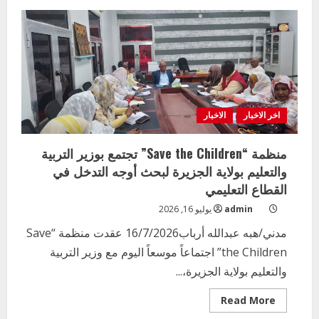
وزير
التربية
والتعليم
بالجزيرة
يطمئن
على
سير
العام
الدراسي
بالمرحلة
الثانوية
اخر الاخبار
الاخبار
منظمة “Save the Children” تجتمع بوزير التربية
والتعليم بولاية الجزيرة لبحث أوجه التدخل في
القطاع التعليمي
admin
يوليو 16, 2026
مدني/هبه عبدالله أرباب16/7/2026 عقدت منظمة “Save
the Children” اجتماعاً موسعاً اليوم مع وزير التربية
والتعليم بولاية الجزيرة،...
Read
Read More
more