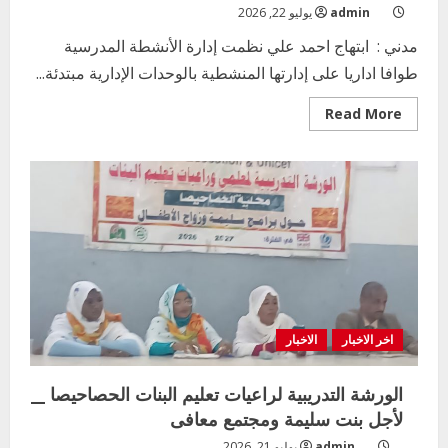
admin
يوليو 22, 2026
مدني : ابتهاج احمد علي نظمت إدارة الأنشطة المدرسية
طوافا اداريا على إدارتها المنشطية بالوحدات الإدارية مبتدئة...
Read
Read More
more
about
إدارة
الأنشطة
المدرسية
بمحلية
مدني
الكبرى
تنظم
طوافا
اداريا
على
إدارتها
بالمحلية
اخر الاخبار
الاخبار
الورشة التدريبية لراعيات تعليم البنات الحصاحيصا __
لأجل بنت سليمة ومجتمع معافى
admin
يوليو 21, 2026