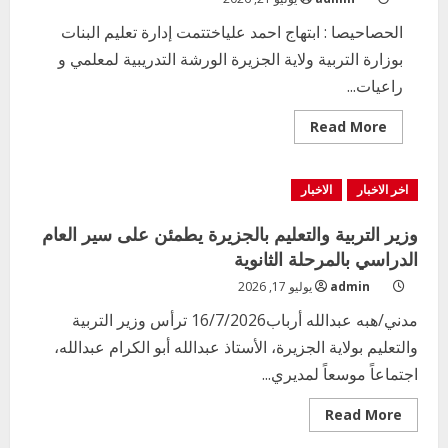
الحصاحيصا : ابتهاج احمد علياختتمت إدارة تعليم البنات
بوزارة التربية ولاية الجزيرة الورشة التدريبية لمعلمي و
راعيات...
Read
Read More
more
about
الورشة
التدريبية
اخر الاخبار
الاخبار
لراعيات
تعليم
البنات
وزير التربية والتعليم بالجزيرة يطمئن على سير العام
الحصاحيصا
__
الدراسي بالمرحلة الثانوية
لأجل
بنت
admin
يوليو 17, 2026
سليمة
ومجتمع
مدني/هبه عبدالله أرباب16/7/2026 ترأس وزير التربية
معافى
والتعليم بولاية الجزيرة، الأستاذ عبدالله أبو الكرام عبدالله،
اجتماعاً موسعاً لمديري...
Read
Read More
more
about