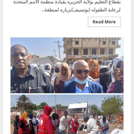
بقطاع التعليم بولاية الجزيره بقيادة منظمة الامم المتحدة
لرعاية الطفوله (يونسيف)بزياره لمنطقة...
Read
Read More
more
about
بقيادة
منظمة
الامم
المتحدة
لرعاية
الطفوله
(يونسيف)زيارة
منطقة
ابوقوتة