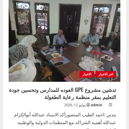
الامتحانات
بولاية
الجزيرة
يناقش
اخر الاخبار
خطة
2026
التعليم الخاص بمحلية ودمدني الكبرى
ويؤكد
يعلن تخفيض الرسوم الدراسية لهذا العام
على
معالجة
بنسبة15%
التحديات
2
أغسطس 3, 2026
اخر الاخبار
وزير التربية والتعليم بالولاية يدشن ورشة
تأهيل معلمي مادة اللغة الإنجليزية بمحلية
ودمدني الكبرى
اخر الاخبار
الاخبار
3
أغسطس 3, 2026
تدشين مشروع GPE العوده للمدارس وتحسين جودة
اخر الاخبار
الاخبار
مدير إدارة الجودة و التطوير الإداري
التعليم بمقر منظمة رعاية الطفولة
بوزارة التربية تشارك الملتقي التنسيقي
admin
يوليو 12, 2026
الأول لمديري الجودة بالولايات
مدني :احمد الطيب المنصورأكد الاستاذ عبدالله أبوالكرام
4
يوليو 29, 2026
عبدالله أهمية الشراكه مع المنظمات الدولية والوطنيه
اخر الاخبار
الاخبار