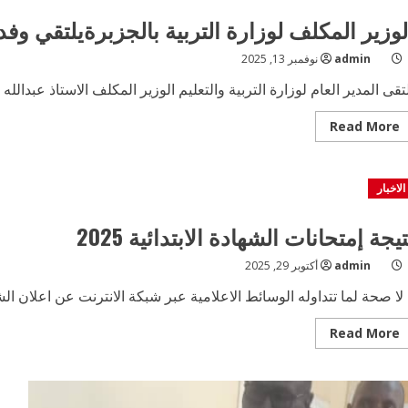
لوزير المكلف لوزارة التربية بالجزبرةيلتقي وفد 
admin
نوفمبر 13, 2025
تقى المدير العام لوزارة التربية والتعليم الوزير المكلف الاستاذ عبدالله ا
Read
Read More
more
about
الوزير
المكلف
الاخبار
لوزارة
التربية
بالجزبرةيلتقي
وفد
تيجة إمتحانات الشهادة الابتدائية 2025
نقابة
عمال
التعليم
admin
أكتوبر 29, 2025
العام
بالسودان
لا صحة لما تتداوله الوسائط الاعلامية عبر شبكة الانترنت عن اعلان الشها
Read
Read More
more
about
نتيجة
إمتحانات
الشهادة