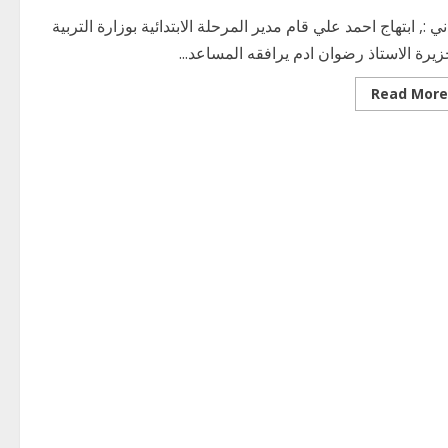
ي :, ابتهاج احمد علي قام مدير المرحلة الابتدائية بوزارة التربية
زيرة الاستاذ رضوان ادم يرافقه المساعد...
Read
Read More
more
about
مدير
المرحلة
الابتدائية
بولاية
الجزيرة
يطمئن
على
صحة
التلميذ
منيب
جلال
بمستشفى
الحصاحيصا