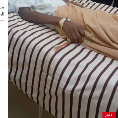
مدن
الج
الاخبار