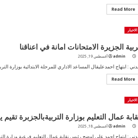
Read
Read More
more
about
مخيم
العيون
الاخبار
يومي
الثلاثاء
والاربعاء
16و17
ربية الجزيرة الامتحانات امانة في اعناقنا
سبتمبر
لعمال
رئاسة
admin
أغسطس 19, 2025
التربية
ني : ابتهاج احمدعليقال المساعد الاداري للمرحلة الابتدائية بوزارة الترب
Read
Read More
more
about
تربية
الجزيرة
الاخبار
الامتحانات
امانة
في
اعناقنا
قابة عمال التعليم بوزارة التربيةبالجزبرة تقيم ي
admin
أغسطس 18, 2025
ني : ابتهاج احمد علي اوضح رئيس نقابة عمال التعليم فرعية وزارة التر