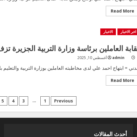
Read
Read More
more
about
نقابة
عمال
اخر الاخبار
الاخبار
التعليم
بوزارة
التربيةبالجزبرة
تقيم
قابة العاملين برئاسة وزارة التربية الجزيرة تز
يوما
علاجيا
مجاني
admin
أغسطس 10, 2025
بالوزارة
ني = ابتهاج احمد علي لدى مخاطبته العاملين بوزارة التربية والتعليم با
Read
Read More
more
about
نقابة
العاملين
Posts
…
5
4
3
1
Previous
برئاسة
وزارة
التربية
pagination
الجزيرة
تزف
البشرى
للعاملين
بالوزارة
أحدث المقالات