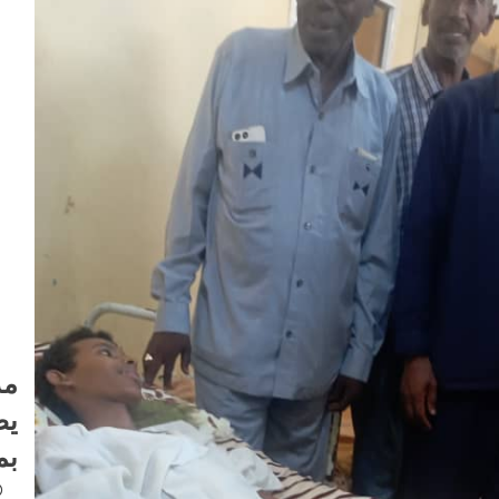
الابتدائية
2025
مد
يط
بم