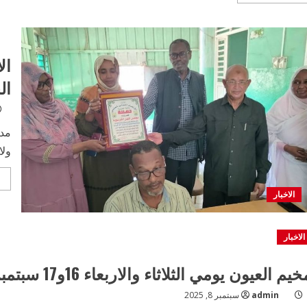
more
about
83٪
نسبة
المستفيدين
من
مخيم
ال
العيون
برئاسة
ال
وزارة
التربية
مدن
ولا
الاخبار
الاخبار
يم العيون يومي الثلاثاء والاربعاء 16و17 سبتمبر لعمال رئاسة التربية
admin
سبتمبر 8, 2025