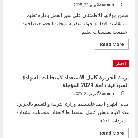
التعليم الخاص بمحلية ودمدني الكبرى
admin
يونيو 29, 2025
يعلن تخفيض الرسوم الدراسية لهذا العام
ضمن جولاتها للاطمئنان على سير العمل بادارة تعلبم
بنسبة15%
البناتقامت الادارة بجولة تفقدية لمحلية الحصاحيصاحيث
2
أغسطس 3, 2026
اجتمعت بمنسقات تعليم...
اخر الاخبار
وزير التربية والتعليم بالولاية يدشن ورشة
Read
Read More
more
تأهيل معلمي مادة اللغة الإنجليزية بمحلية
about
ودمدني الكبرى
ادارة
تعليم
الاخبار
3
البنات
أغسطس 3, 2026
بوزارة
التربية
تربية الجزيرة كامل الاستعداد لامتحانات الشهادة
اخر الاخبار
الاخبار
تجتمع
بادارة
مدير إدارة الجودة و التطوير الإداري
السودانية دفعة 2024 المؤجلة
تعليم
بوزارة التربية تشارك الملتقي التنسيقي
البنات
admin
يونيو 26, 2025
محلية
الأول لمديري الجودة بالولايات
الحصاحيصا
مدني ابتهاج احمدعليتنشط وزارة التربية والتعليم بالجزيرة
4
يوليو 29, 2026
هذه الايام وتعلن كامل استعدادها لانعقاد امتحانات الشهادة
اخر الاخبار
الاخبار
السودانية لدفعة...
إدارة الأنشطة المدرسية بمحلية مدني
الكبرى تنفذ الحملة التعزيزية لاصحاح
Read
Read More
البيئة بالمحلية
more