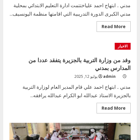
مدني .. ابتهاج احمد علياختتمت ادارة التعليم الابتدائي بمحلية
مدني الكبرى الدورة التدريبية التي اقامتها منظمة اليونسيف...
Read
Read More
more
about
ختام
الدورة
الاخبار
التدريبة
لمنهج
التعليم
وفد من وزارة التربية بالجزيرة يتفقد عددا من
البديل
محلية
المدارس بمدني
مدني
الكبرى
admin
يوليو 12, 2025
مدني .. ابتهاج احمد علي قام المدير العام لوزارة التربية
بالجزيرة الاستاذ عبدالله ابو الكرام عبدالله يرافقه...
Read
Read More
more
about
وفد
من
وزارة
التربية
بالجزيرة