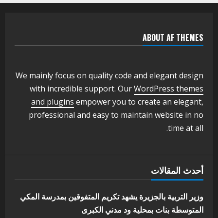
بنسبة15%
2
أغسطس 3, 2026
ABOUT AF THEMES
اخر الاخبار
وزير التربية والتعليم بالولاية يدشن ورشة
تأهيل معلمي مادة اللغة الإنجليزية بمحلية
ودمدني الكبرى
We mainly focus on quality code and elegant design
3
أغسطس 3, 2026
with incredible support. Our
WordPress themes
اخر الاخبار
الاخبار
and plugins
empower you to create an elegant,
مدير إدارة الجودة و التطوير الإداري
professional and easy to maintain website in no
بوزارة التربية تشارك الملتقي التنسيقي
time at all.
الأول لمديري الجودة بالولايات
4
يوليو 29, 2026
اخر الاخبار
الاخبار
أحدث المقالات
إدارة الأنشطة المدرسية بمحلية مدني
الكبرى تنفذ الحملة التعزيزية لاصحاح
البيئة بالمحلية
وزير التربية بالجزيرة يشهد تكريم المتفوقين بمدرسة المكي
5
المتوسطة بنات بمحلية ود مدني الكبرى
يوليو 29, 2026