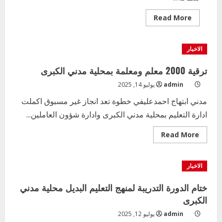
Read
Read More
more
about
طلاب
وتلاميذ
الاخبار
الحزيرة
يشاركون
حملة
ترقية 2000 معلم ومعلمة بمحلية مدني الكبرى
اصحاح
البيئة
admin
يوليو 14, 2025
بالولاية
مدني ابتهاج احمدعليفي خطوة تعد انجاز غير مسبوق اكملت
ادارة التعليم بمحلية مدني الكبرى وادارة شؤون العاملين...
Read
Read More
more
about
ترقية
2000
الاخبار
معلم
ومعلمة
بمحلية
ختام الدورة التدريبة لمنهج التعليم البديل محلية مدني
مدني
الكبرى
الكبرى
admin
يوليو 12, 2025