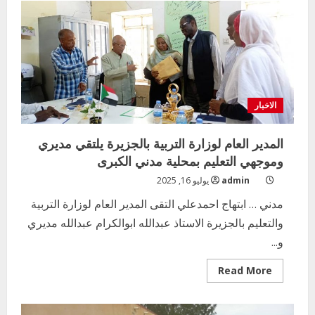
العام
لوزارة
التربية
والتعليم
بالجزيرة
يجتمع
بمدير
العقارات
والادارة
القانونية
بالوزارة
الاخبار
المدير العام لوزارة التربية بالجزيرة يلتقي مديري
وموجهي التعليم بمحلية مدني الكبرى
admin
يوليو 16, 2025
مدني … ابتهاج احمدعلي التقى المدير العام لوزارة التربية
والتعليم بالجزيرة الاستاذ عبدالله ابوالكرام عبدالله مديري
و...
Read
Read More
more
about
المدير
العام