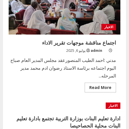
يتفقد
عددا
من
المدارس
بمدني
الاخبار
اجتماع مناقشة موجهات تقرير الاداء
admin
يوليو 6, 2025
مدني :احمد الطيب المنصورعقد مجلس المدير العام صباح
اليوم اجتماعه برئاسة الاستاذ رضوان ادم محمد مدير
المرحله...
Read
Read More
more
about
اجتماع
مناقشة
الاخبار
موجهات
تقرير
الاداء
ادارة تعليم البنات بوزارة التربية تجتمع بادارة تعليم
البنات محلية الحصاحيصا
اخر الاخبار