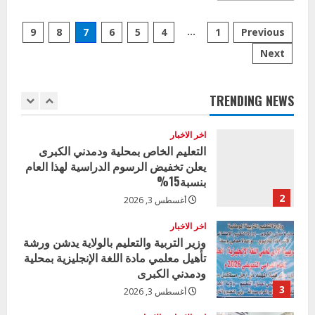
about
5
تربية
يوليو 29, 2026
Posts
الجزيرة
…
9
8
7
6
5
4
1
Previous
كامل
اخر الاخبار
الاستعداد
Next
pagination
لامتحانات
وزير التربية بالجزيرة يشهد تكريم
الشهادة
المتفوقين بمدرسة المكي المتوسطة
السودانية
دفعة
بنات بمحلية ود مدني الكبرى
2024
TRENDING NEWS
المؤجلة
1
أغسطس 3, 2026
اخر الاخبار
التعليم الخاص بمحلية ودمدني الكبرى
يعلن تخفيض الرسوم الدراسية لهذا العام
بنسبة15%
2
أغسطس 3, 2026
اخر الاخبار
وزير التربية والتعليم بالولاية يدشن ورشة
تأهيل معلمي مادة اللغة الإنجليزية بمحلية
ودمدني الكبرى
3
أغسطس 3, 2026