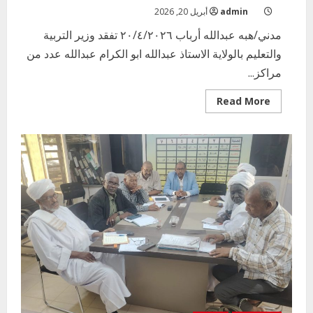
admin
أبريل 20, 2026
مدني/هبه عبدالله أرباب ٢٠/٤/٢٠٢٦ تفقد وزير التربية
والتعليم بالولاية الاستاذ عبدالله ابو الكرام عبدالله عدد من
مراكز...
Read
Read More
more
about
وزير
التربية
والتعليم
بالولاية
يتفقد
عدد
من
مراكز
الامتحانات
بمحلية
الحصاحيصا