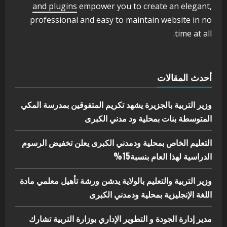
الأول لمديري الجودة بالولايات
and plugins
empower you to create an elegant,
4
يوليو 29, 2026
professional and easy to maintain website in no
time at all.
اخر الاخبار
الاخبار
إدارة الأنشطة المدرسية بمحلية مدني
الكبرى تنفذ الحملة التعزيزية لاصحاح
البيئة بالمحلية
أحدث المقالات
5
يوليو 29, 2026
وزير التربية بالجزيرة يشهد تكريم المتفوقين بمدرسة المكي
المتوسطة بنات بمحلية ود مدني الكبرى
التعليم الخاص بمحلية ودمدني الكبرى يعلن تخفيض الرسوم
الدراسية لهذا العام بنسبة15%
وزير التربية والتعليم بالولاية يدشن ورشة تأهيل معلمي مادة
اللغة الإنجليزية بمحلية ودمدني الكبرى
مدير إدارة الجودة و التطوير الإداري بوزارة التربية تشارك