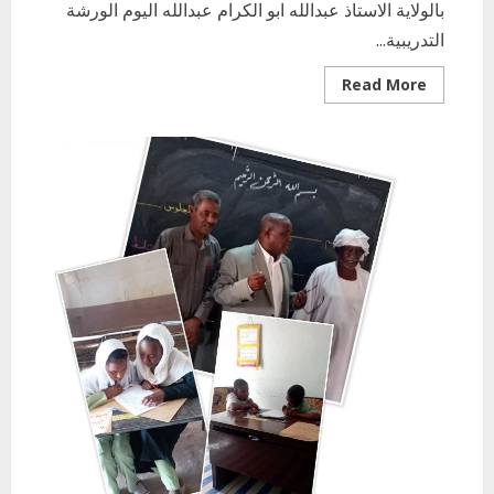
بالولاية الاستاذ عبدالله ابو الكرام عبدالله اليوم الورشة
التدريبية...
Read
Read More
more
about
وزير
التربية
والتعليم
بالولاية
يشهد
الورشة
الافتتاحية
لضباط
الاحصاء
لكل
المراحل
التعليمية
بالولاية