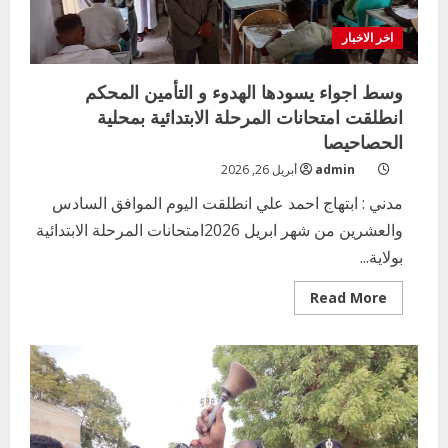
اخر الاخبار
وسط اجواء يسودها الهدوء و التأمين المحكم
انطلقت امتحانات المرحلة الابتدائية بمحلية
الحصاحيصا
admin
أبريل 26, 2026
مدني : ابتهاج احمد علي انطلقت اليوم الموافق السادس
والعشرين من شهر ابريل 2026امتحانات المرحلة الابتدائية
بولاية...
Read
Read More
more
about
وسط
اجواء
يسودها
الهدوء
و
التأمين
المحكم
انطلقت