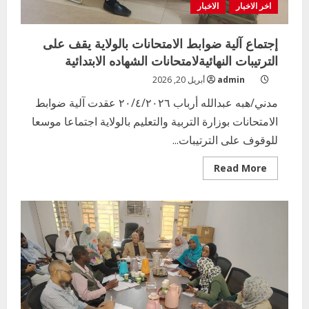
اخر الاخبار
الاخبار
إجتماع آلية ضوابط الامتحانات بالولاية يقف على
الترتيبات النهائيةلامتحانات الشهاده الابتدائية
admin
أبريل 20, 2026
مدني/هبه عبدالله أرباب ٢٠/٤/٢٠٢٦ عقدت آلية ضوابط
الامتحانات بوزارة التربية والتعليم بالولاية اجتماعا موسعا
للوقوف على الترتيبات...
Read
Read More
more
about
إجتماع
آلية
ضوابط
الامتحانات
بالولاية
يقف
على
الترتيبات
النهائيةلامتحانات
الشهاده
الابتدائية