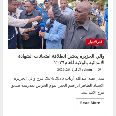
امتحانات
المرحلة
الابتدائية
بمحلية
الحصاحيصا
اخر الاخبار
والي الجزيره يدشن انطلاقة امتحانات الشهادة
الابتدائية بالولاية للعام٢٠٢٦
admin
أبريل 26, 2026
مدني/هبه عبدالله أرباب 26/4/2026 قرع والي الجزيرة
الاستاذ الطاهر ابراهيم الخير اليوم الجرس بمدرسة صديق
فرح الابتدائية...
Read
Read More
more
about
والي