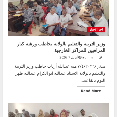
السياسات
بوزارة
التربية
تطرح
استمارة
اخر الاخبار
وزير التربية والتعليم بالولاية يخاطب ورشة كبار
المراقبين للمراكز الخارجية
admin
أبريل 7, 2026
مدني/٧/٤/٢٠٢٦ هبه عبدالله أرباب خاطب وزير التربية
والتعليم بالولاية الاستاذ عبدالله ابو الكرام عبدالله ظهر
اليوم بالقاعه...
Read
Read More
more
about
اخر الاخبار
وزير
التعليم الخاص بمحلية ودمدني الكبرى
التربية
والتعليم
يعلن تخفيض الرسوم الدراسية لهذا العام
بالولاية
يخاطب