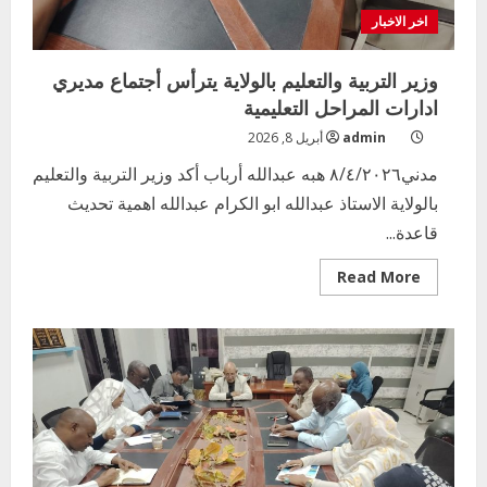
اخر الاخبار
وزير التربية والتعليم بالولاية يترأس أجتماع مديري
ادارات المراحل التعليمية
admin
أبريل 8, 2026
مدني٨/٤/٢٠٢٦ هبه عبدالله أرباب أكد وزير التربية والتعليم
بالولاية الاستاذ عبدالله ابو الكرام عبدالله اهمية تحديث
قاعدة...
Read
Read More
more
about
وزير
التربية
والتعليم
بالولاية
يترأس
أجتماع
مديري
ادارات
المراحل
التعليمية