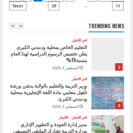
اخر الاخبار
بالولاية
…
Next
29
11
pagination
يترأس
وزير التربية بالجزيرة يشهد تكريم
اجتماع
المتفوقين بمدرسة المكي المتوسطة
المنظمات
العاملة
بنات بمحلية ود مدني الكبرى
في
TRENDING NEWS
مجال
1
أغسطس 3, 2026
التعليم
اخر الاخبار
التعليم الخاص بمحلية ودمدني الكبرى
يعلن تخفيض الرسوم الدراسية لهذا العام
بنسبة15%
2
أغسطس 3, 2026
اخر الاخبار
وزير التربية والتعليم بالولاية يدشن ورشة
تأهيل معلمي مادة اللغة الإنجليزية بمحلية
ودمدني الكبرى
3
أغسطس 3, 2026
اخر الاخبار
الاخبار
مدير إدارة الجودة و التطوير الإداري
بوزارة التربية تشارك الملتقي التنسيقي