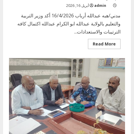
admin
أبريل 16, 2026
مدني/هبه عبدالله أرباب 16/4/2026 أكد وزير التربية
والتعليم بالولاية عبدالله ابو الكرام عبدالله اكتمال كافه
الترتيبات والاستعدادات...
Read
Read More
more
about
وزير
التربية
والتعليم
بالولاية
يؤكد
اكتمال
كافة
الترتيبات
والاستعدادات
لإنطلاقة
امتحانات
الشهادة
الابتدائية