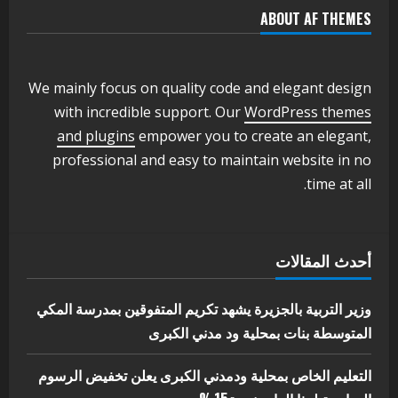
ABOUT AF THEMES
اخر الاخبار
وزير التربية والتعليم بالولاية يدشن ورشة
تأهيل معلمي مادة اللغة الإنجليزية بمحلية
ودمدني الكبرى
We mainly focus on quality code and elegant design
3
أغسطس 3, 2026
with incredible support. Our
WordPress themes
اخر الاخبار
الاخبار
and plugins
empower you to create an elegant,
مدير إدارة الجودة و التطوير الإداري
professional and easy to maintain website in no
بوزارة التربية تشارك الملتقي التنسيقي
time at all.
الأول لمديري الجودة بالولايات
4
يوليو 29, 2026
اخر الاخبار
الاخبار
أحدث المقالات
إدارة الأنشطة المدرسية بمحلية مدني
الكبرى تنفذ الحملة التعزيزية لاصحاح
البيئة بالمحلية
وزير التربية بالجزيرة يشهد تكريم المتفوقين بمدرسة المكي
5
المتوسطة بنات بمحلية ود مدني الكبرى
يوليو 29, 2026
التعليم الخاص بمحلية ودمدني الكبرى يعلن تخفيض الرسوم