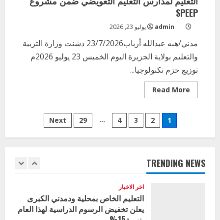
التعليم لمدارس التعليم التعويضي ضمن مشروع
إدارة الأنشطة المدرسية بمحلية مدني
SPEEP
الكبرى تنفذ الحملة التعزيزية لاصحاح
البيئة بالمحلية
admin
يوليو 23, 2026
5
يوليو 29, 2026
مدني/هبه عبدالله أرباب23/7/2026 دشنت وزارة التربية
والتعليم بولاية الجزيرة اليوم الخميس 23 يوليو 2026م
اخر الاخبار
توزيع حزم تكنولوجيا...
وزير التربية بالجزيرة يشهد تكريم
المتفوقين بمدرسة المكي المتوسطة
Read
Read More
بنات بمحلية ود مدني الكبرى
more
about
1
أغسطس 3, 2026
وزارة
Posts
التربية
…
Next
29
4
3
2
1
والتعليم
اخر الاخبار
تدشن
التعليم الخاص بمحلية ودمدني الكبرى
pagination
توزيع
يعلن تخفيض الرسوم الدراسية لهذا العام
حزم
تكنولوجيا
بنسبة15%
التعليم
TRENDING NEWS
لمدارس
2
أغسطس 3, 2026
التعليم
التعويضي
ضمن
اخر الاخبار
مشروع
وزير التربية والتعليم بالولاية يدشن ورشة
SPEEP
تأهيل معلمي مادة اللغة الإنجليزية بمحلية
ودمدني الكبرى