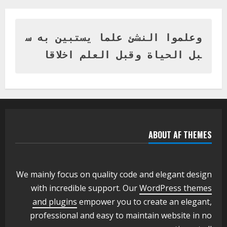
اخر الاخبار
التعليم الخاص بمحلية ودمدني الكبرى
يعلن تخفيض الرسوم الدراسية لهذا العام
بنسبة15%
وعلموا النشئ علما يستبين به س
2
أغسطس 3, 2026
بل الحياة وقبل العلم اخلاقا
اخر الاخبار
وزير التربية والتعليم بالولاية يدشن ورشة
تأهيل معلمي مادة اللغة الإنجليزية بمحلية
ودمدني الكبرى
3
أغسطس 3, 2026
ABOUT AF THEMES
اخر الاخبار
الاخبار
مدير إدارة الجودة و التطوير الإداري
بوزارة التربية تشارك الملتقي التنسيقي
الأول لمديري الجودة بالولايات
We mainly focus on quality code and elegant design
4
يوليو 29, 2026
with incredible support. Our
WordPress themes
اخر الاخبار
الاخبار
and plugins
empower you to create an elegant,
إدارة الأنشطة المدرسية بمحلية مدني
professional and easy to maintain website in no
الكبرى تنفذ الحملة التعزيزية لاصحاح