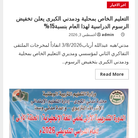
التربية
اخر الاخبار
بالجزيرة
يشهد
تكريم
التعليم الخاص بمحلية ودمدني الكبرى يعلن تخفيض
المتفوقين
بمدرسة
الرسوم الدراسية لهذا العام بنسبة15%
المكي
المتوسطة
admin
أغسطس 3, 2026
بنات
بمحلية
مدني/هبه عبدالله أرباب3/8/2026 انفاذاً لمخرجات الملتقى
ود
مدني
التفاكري الثاني لمؤسسي ومديري التعليم الخاص بمحلية
الكبرى
ودمدني الكبرى بتخفيض الرسوم...
Read
Read More
more
about
التعليم
الخاص
بمحلية
ودمدني
الكبرى
يعلن
تخفيض
الرسوم
الدراسية
لهذا
العام
بنسبة15%