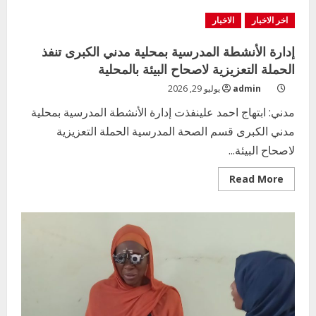
مدير
إدارة
اخر الاخبار
الاخبار
الجودة
و
التطوير
إدارة الأنشطة المدرسية بمحلية مدني الكبرى تنفذ
الإداري
بوزارة
الحملة التعزيزية لاصحاح البيئة بالمحلية
التربية
تشارك
admin
يوليو 29, 2026
الملتقي
التنسيقي
مدني: ابتهاج احمد علينفذت إدارة الأنشطة المدرسية بمحلية
الأول
لمديري
مدني الكبرى قسم الصحة المدرسية الحملة التعزيزية
الجودة
بالولايات
لاصحاح البيئة...
Read
Read More
more
about
إدارة
الأنشطة
المدرسية
بمحلية
مدني
الكبرى
تنفذ
الحملة
التعزيزية
لاصحاح
البيئة