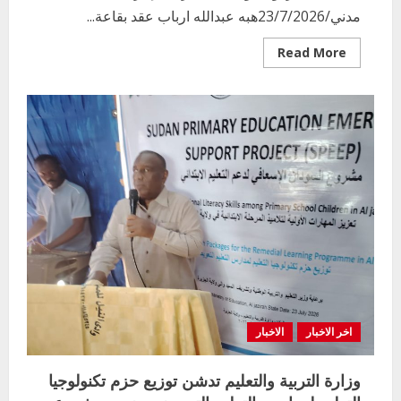
مدني/23/7/2026هبه عبدالله ارباب عقد بقاعة...
اخر الاخبار
Read
Read More
التعليم الخاص بمحلية ودمدني الكبرى
more
about
يعلن تخفيض الرسوم الدراسية لهذا العام
اجتماع
بنسبة15%
المدراء
السنوي
2
بقاعة
أغسطس 3, 2026
مدرسة
يوسف
اخر الاخبار
جميل
الابتدائية
وزير التربية والتعليم بالولاية يدشن ورشة
المزدوجة
تأهيل معلمي مادة اللغة الإنجليزية بمحلية
وحدة
الشبارقة
ودمدني الكبرى
الإدارية
3
أغسطس 3, 2026
اخر الاخبار
الاخبار
مدير إدارة الجودة و التطوير الإداري
بوزارة التربية تشارك الملتقي التنسيقي
اخر الاخبار
الاخبار
الأول لمديري الجودة بالولايات
4
يوليو 29, 2026
وزارة التربية والتعليم تدشن توزيع حزم تكنولوجيا
اخر الاخبار
الاخبار