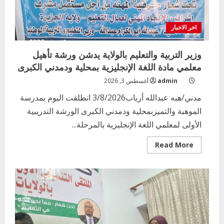
اخر الاخبار
وزير التربية والتعليم بالولاية يدشن ورشة تأهيل
معلمي مادة اللغة الإنجليزية بمحلية ودمدني الكبرى
admin
أغسطس 3, 2026
مدني/هبه عبدالله أرباب3/8/2026 انطلقت اليوم بمدرسة
الموهبة والتميزبمحلية ودمدني الكبرى الورشة التدريبية
الأولى لمعلمي اللغة الإنجليزية بالمرحلة...
Read
Read More
more
about
وزير
التربية
والتعليم
بالولاية
يدشن
ورشة
تأهيل
معلمي
مادة