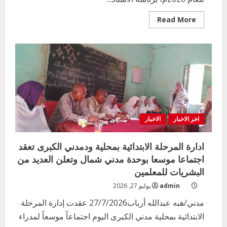
Read
Read More
more
about
مجلس
امتحانات
الجزيرة
يعقد
اجتماعه
الثاني
ويناقش
الترتيبات
الفنية
لامتحانات
الشهادة
الابتدائية
اخر الاخبار
الاخبار
والمتوسطة
للعام
٢٠٢٦
ادارة المرحلة الابتدائية بمحلية ودمدني الكبرى تعقد
اجتماعا موسعا بوحدة مدني شمال وتعلن العديد من
البشريات للمعلمين
admin
يوليو 27, 2026
مدني/هبه عبدالله أرباب27/7/2026 عقدت إدارة المرحلة
الابتدائية بمحلية مدني الكبرى اليوم اجتماعاً موسعاً لمدراء