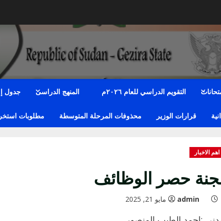
متحانات
التقويم الدراسي للعام ٢٠٢٦م
المنهج الدراسى
جدول إمت
نية
قرارات الوزير
محذوفات المرحلة المتوسطة
مطلوبات استخراج
اهم الاخبار
جنة حصر الوظائف
admin
مايو 21, 2025
دني :احمد الطيب المنصور