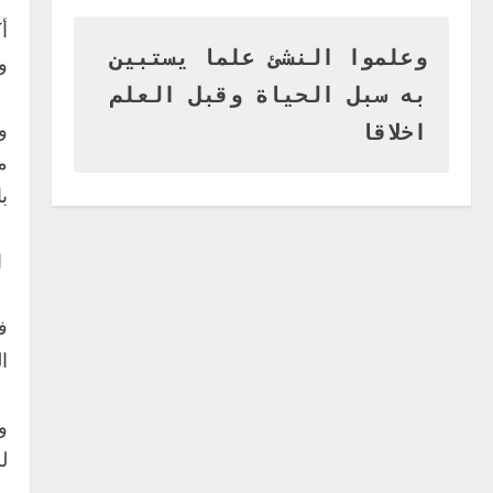
وزير التربية بالجزيرة يشهد تكريم
المتفوقين بمدرسة المكي
أ
المتوسطة بنات بمحلية ود مدني
وعلموا النشئ علما يستبين
و
الكبرى
1
به سبل الحياة وقبل العلم
أغسطس 3, 2026
اخر الاخبار
و
اخلاقا
التعليم الخاص بمحلية ودمدني
م
الكبرى يعلن تخفيض الرسوم
با
الدراسية لهذا العام بنسبة15%
2
أغسطس 3, 2026
ا
اخر الاخبار
وزير التربية والتعليم بالولاية
يدشن ورشة تأهيل معلمي مادة
ف
اللغة الإنجليزية بمحلية ودمدني
التع
الكبرى
3
أغسطس 3, 2026
اخر الاخبار
الاخبار
و
مدير إدارة الجودة و التطوير
الإداري بوزارة التربية تشارك
ل
الملتقي التنسيقي الأول لمديري