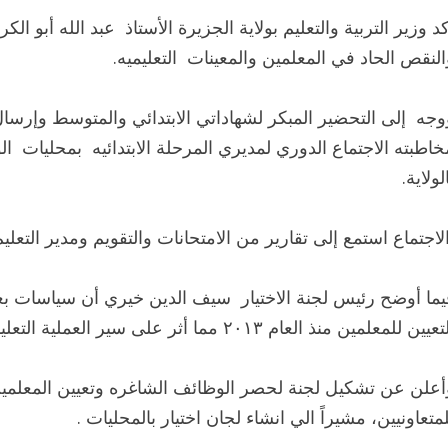
كد وزير التربية والتعليم بولاية الجزيرة الأستاذ عبد الله أبو 
النقص الحاد في المعلمين والمعينات التعليميه.
وجه إلى التحضير المبكر لشهاداتي الابتدائي والمتوسط وإرسال 
خاطبته الاجتماع الدوري لمديري المرحلة الابتدائيه بمحليات الو
لولاية.
لاجتماع استمع إلى تقارير من الامتحانات والتقويم ومدير التعلي
يما أوضح رئيس لجنة الاختيار سيف الدين خيري أن سياسات بعض
يين للمعلمين منذ العام ٢٠١٣ مما أثر على سير العملية التعليمية وخلق تشوهات في الهياكل الوظيفية
أعلن عن تشكيل لجنة لحصر الوظائف الشاغره وتعيين المعلم
لمتعاونيين، مشيراً الي انشاء لجان اختيار بالمحليات .