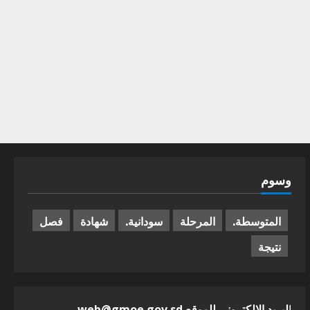
وسوم
المتوسطة.
المرحلة
سودانية.
شهادة
فصل
نتيجة
ا
لبريد الالكترونى للموقع web@gmoe.gov.sd