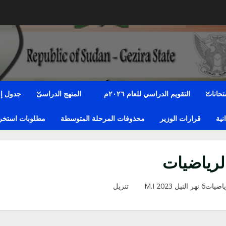
متحانات
التقويم الدراسي للعام ٢٠٢٦م
المنهج الدراسى
جدول إمت
نية
قرارات الوزير
محذوفات المرحلة المتوسطة
مطلوبات استخراج
لرياضيات
يات6 نهر النيل 2023 M.I
تنزيل