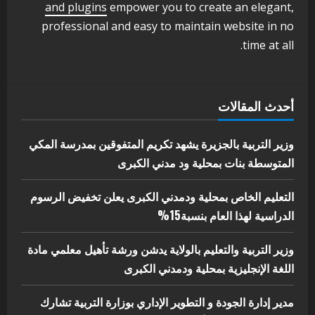
اخر الاخبار
الاخبار
and plugins
empower you to create an elegant,
مدير إدارة الجودة و التطوير الإداري
professional and easy to maintain website in no
بوزارة التربية تشارك الملتقي التنسيقي
time at all.
الأول لمديري الجودة بالولايات
4
يوليو 29, 2026
اخر الاخبار
الاخبار
أحدث المقالات
إدارة الأنشطة المدرسية بمحلية مدني
الكبرى تنفذ الحملة التعزيزية لاصحاح
البيئة بالمحلية
وزير التربية بالجزيرة يشهد تكريم المتفوقين بمدرسة المكي
5
المتوسطة بنات بمحلية ود مدني الكبرى
يوليو 29, 2026
التعليم الخاص بمحلية ودمدني الكبرى يعلن تخفيض الرسوم
الدراسية لهذا العام بنسبة15%
وزير التربية والتعليم بالولاية يدشن ورشة تأهيل معلمي مادة
اللغة الإنجليزية بمحلية ودمدني الكبرى
مدير إدارة الجودة و التطوير الإداري بوزارة التربية تشارك