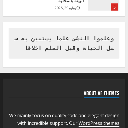
البيئة بالمحلية
5
يوليو 29, 2026
اخر الاخبار
وزير التربية بالجزيرة يشهد تكريم
المتفوقين بمدرسة المكي المتوسطة
بنات بمحلية ود مدني الكبرى
وعلموا النشئ علما يستبين به س
1
أغسطس 3, 2026
بل الحياة وقبل العلم اخلاقا
اخر الاخبار
التعليم الخاص بمحلية ودمدني الكبرى
يعلن تخفيض الرسوم الدراسية لهذا العام
بنسبة15%
2
أغسطس 3, 2026
ABOUT AF THEMES
اخر الاخبار
وزير التربية والتعليم بالولاية يدشن ورشة
تأهيل معلمي مادة اللغة الإنجليزية بمحلية
ودمدني الكبرى
We mainly focus on quality code and elegant design
3
أغسطس 3, 2026
with incredible support. Our
WordPress themes