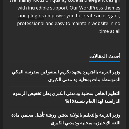
We mainly focus on quality code and elegant design
3
أغسطس 3, 2026
with incredible support. Our
WordPress themes
اخر الاخبار
الاخبار
and plugins
empower you to create an elegant,
مدير إدارة الجودة و التطوير الإداري
professional and easy to maintain website in no
بوزارة التربية تشارك الملتقي التنسيقي
time at all.
الأول لمديري الجودة بالولايات
4
يوليو 29, 2026
اخر الاخبار
الاخبار
أحدث المقالات
إدارة الأنشطة المدرسية بمحلية مدني
الكبرى تنفذ الحملة التعزيزية لاصحاح
البيئة بالمحلية
وزير التربية بالجزيرة يشهد تكريم المتفوقين بمدرسة المكي
5
المتوسطة بنات بمحلية ود مدني الكبرى
يوليو 29, 2026
التعليم الخاص بمحلية ودمدني الكبرى يعلن تخفيض الرسوم
الدراسية لهذا العام بنسبة15%
وزير التربية والتعليم بالولاية يدشن ورشة تأهيل معلمي مادة
اللغة الإنجليزية بمحلية ودمدني الكبرى