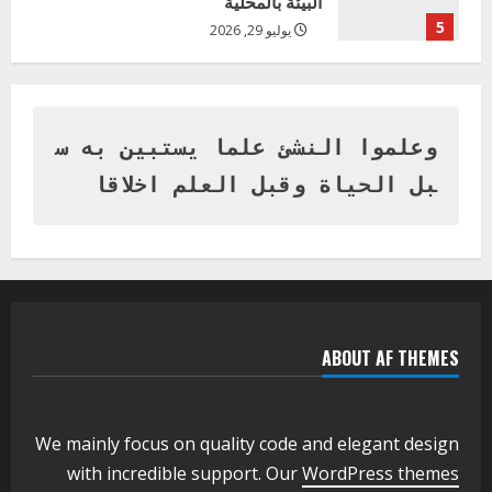
البيئة بالمحلية
5
يوليو 29, 2026
اخر الاخبار
وزير التربية بالجزيرة يشهد تكريم
المتفوقين بمدرسة المكي المتوسطة
بنات بمحلية ود مدني الكبرى
وعلموا النشئ علما يستبين به س
1
أغسطس 3, 2026
بل الحياة وقبل العلم اخلاقا
اخر الاخبار
التعليم الخاص بمحلية ودمدني الكبرى
يعلن تخفيض الرسوم الدراسية لهذا العام
بنسبة15%
2
أغسطس 3, 2026
ABOUT AF THEMES
اخر الاخبار
وزير التربية والتعليم بالولاية يدشن ورشة
تأهيل معلمي مادة اللغة الإنجليزية بمحلية
ودمدني الكبرى
We mainly focus on quality code and elegant design
3
أغسطس 3, 2026
with incredible support. Our
WordPress themes