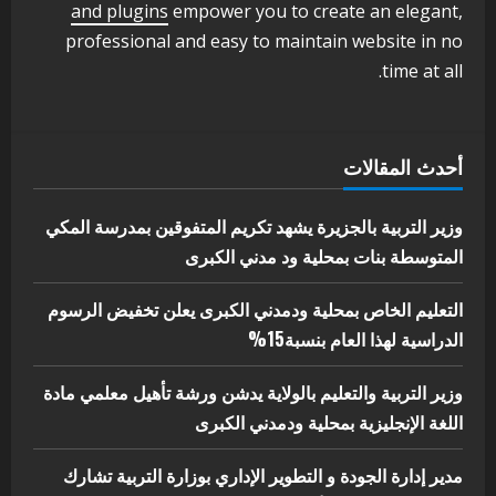
اخر الاخبار
الاخبار
and plugins
empower you to create an elegant,
مدير إدارة الجودة و التطوير الإداري
professional and easy to maintain website in no
بوزارة التربية تشارك الملتقي التنسيقي
time at all.
الأول لمديري الجودة بالولايات
4
يوليو 29, 2026
اخر الاخبار
الاخبار
أحدث المقالات
إدارة الأنشطة المدرسية بمحلية مدني
الكبرى تنفذ الحملة التعزيزية لاصحاح
البيئة بالمحلية
وزير التربية بالجزيرة يشهد تكريم المتفوقين بمدرسة المكي
5
المتوسطة بنات بمحلية ود مدني الكبرى
يوليو 29, 2026
التعليم الخاص بمحلية ودمدني الكبرى يعلن تخفيض الرسوم
الدراسية لهذا العام بنسبة15%
وزير التربية والتعليم بالولاية يدشن ورشة تأهيل معلمي مادة
اللغة الإنجليزية بمحلية ودمدني الكبرى
مدير إدارة الجودة و التطوير الإداري بوزارة التربية تشارك