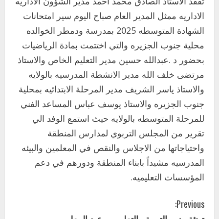
تفقد الاستاذ الصادق محمد احمد مدير الشؤون الاداريه
اخر الاخبار
الاداريه ممثل المدير العام صباح اليوم سير امتحانات
التعليم الخاص بمحلية ودمدني الكبرى
الشهادة المتوسطه 2025 بمدرسة ودمطر الخوالده
يعلن تخفيض الرسوم الدراسية لهذا العام
بنسبة15%
محلية جنوب الجزيره والتي اختتمت بمادة الرياضيات
2
أغسطس 3, 2026
بحضور د .عبدالله حسين مدير التعليم الخاص والاستاذ
اخر الاخبار
مرتضى خلف الله مدير الانشطة المدرسيه بالولايه
وزير التربية والتعليم بالولاية يدشن ورشة
والاستاذ ياسر الشريف مدير المرحلة الابتدائيه بمحلية
تأهيل معلمي مادة اللغة الإنجليزية بمحلية
جنوب الجزيره والاستاذ يوسف عباس المساعد الفني
ودمدني الكبرى
3
للمرحلة المتوسطه بالولايه حيث استمع الوفد الي
أغسطس 3, 2026
تقرير من المجلس التربوي لمدارس المنطقة
اخر الاخبار
الاخبار
مدير إدارة الجودة و التطوير الإداري
واحتياجاتها من الاجلاس والنقص في المعلمين والبيئه
بوزارة التربية تشارك الملتقي التنسيقي
المدرسيه مشيداً بابناء المنطقة ودورهم في دعم
الأول لمديري الجودة بالولايات
المؤسسات التعليميه.
4
يوليو 29, 2026
C
اخر الاخبار
الاخبار
Previous:
إدارة الأنشطة المدرسية بمحلية مدني
تهنئة وزير التربية والتعليم ب عيد المعلم