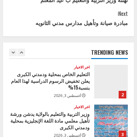
الكبرى تنفذ الحملة التعزيزية لاصحاح
o
البيئة بالمحلية
Next:
n
5
يوليو 29, 2026
مبادرة صيانة وتأهيل مدارس مدني الثانويه
t
اخر الاخبار
وزير التربية بالجزيرة يشهد تكريم
i
المتفوقين بمدرسة المكي المتوسطة
بنات بمحلية ود مدني الكبرى
TRENDING NEWS
n
1
أغسطس 3, 2026
u
اخر الاخبار
التعليم الخاص بمحلية ودمدني الكبرى
e
يعلن تخفيض الرسوم الدراسية لهذا العام
بنسبة15%
R
2
أغسطس 3, 2026
e
اخر الاخبار
وزير التربية والتعليم بالولاية يدشن ورشة
a
تأهيل معلمي مادة اللغة الإنجليزية بمحلية
ودمدني الكبرى
d
3
أغسطس 3, 2026