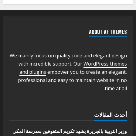
يعلن تخفيض الرسوم الدراسية لهذا العام
بنسبة15%
2
أغسطس 3, 2026
ABOUT AF THEMES
اخر الاخبار
وزير التربية والتعليم بالولاية يدشن ورشة
تأهيل معلمي مادة اللغة الإنجليزية بمحلية
ودمدني الكبرى
We mainly focus on quality code and elegant design
3
أغسطس 3, 2026
with incredible support. Our
WordPress themes
اخر الاخبار
الاخبار
and plugins
empower you to create an elegant,
مدير إدارة الجودة و التطوير الإداري
professional and easy to maintain website in no
بوزارة التربية تشارك الملتقي التنسيقي
time at all.
الأول لمديري الجودة بالولايات
4
يوليو 29, 2026
اخر الاخبار
الاخبار
أحدث المقالات
إدارة الأنشطة المدرسية بمحلية مدني
الكبرى تنفذ الحملة التعزيزية لاصحاح
البيئة بالمحلية
وزير التربية بالجزيرة يشهد تكريم المتفوقين بمدرسة المكي