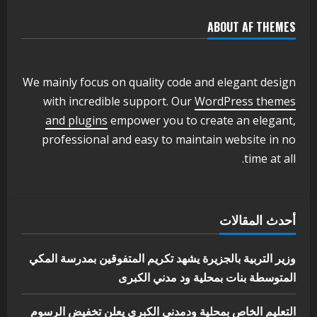
ABOUT AF THEMES
اخر الاخبار
وزير التربية والتعليم بالولاية يدشن ورشة
تأهيل معلمي مادة اللغة الإنجليزية بمحلية
ودمدني الكبرى
We mainly focus on quality code and elegant design
3
أغسطس 3, 2026
with incredible support. Our
WordPress themes
اخر الاخبار
الاخبار
and plugins
empower you to create an elegant,
مدير إدارة الجودة و التطوير الإداري
professional and easy to maintain website in no
بوزارة التربية تشارك الملتقي التنسيقي
time at all.
الأول لمديري الجودة بالولايات
4
يوليو 29, 2026
اخر الاخبار
الاخبار
أحدث المقالات
إدارة الأنشطة المدرسية بمحلية مدني
الكبرى تنفذ الحملة التعزيزية لاصحاح
البيئة بالمحلية
وزير التربية بالجزيرة يشهد تكريم المتفوقين بمدرسة المكي
5
المتوسطة بنات بمحلية ود مدني الكبرى
يوليو 29, 2026
التعليم الخاص بمحلية ودمدني الكبرى يعلن تخفيض الرسوم