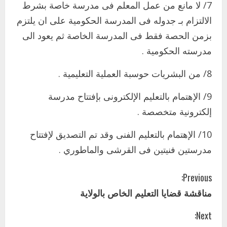
7/ لا مانع من عمل المعلم فى مدرسة خاصة بشرط
بنسبة15%
الالتزام بـ جدوله فى المدرسة الحكومية على ان يلتزم
2
أغسطس 3, 2026
بزمن الحصة فقط فى المدرسة الخاصة ثم يعود الى
اخر الاخبار
مدرسته الحكومية .
وزير التربية والتعليم بالولاية يدشن ورشة
تأهيل معلمي مادة اللغة الإنجليزية بمحلية
8/ من البشريات حوسبة العملية التعليمية .
ودمدني الكبرى
3
أغسطس 3, 2026
9/ الإهتمام بالتعليم الإلكترونى بإفتتاح مدرسة
اخر الاخبار
الاخبار
إلكترونية متخصصة .
مدير إدارة الجودة و التطوير الإداري
بوزارة التربية تشارك الملتقي التنسيقي
10/ الإهتمام بالتعليم الفنى وقد تم التصديق لإفتتاح
الأول لمديري الجودة بالولايات
مدرستين فنيتين فى القرشى والماطوري .
4
يوليو 29, 2026
C
اخر الاخبار
الاخبار
Previous:
إدارة الأنشطة المدرسية بمحلية مدني
مناقشة قضايا التعليم الخاص بالولاية
الكبرى تنفذ الحملة التعزيزية لاصحاح
o
البيئة بالمحلية
Next:
n
5
يوليو 29, 2026