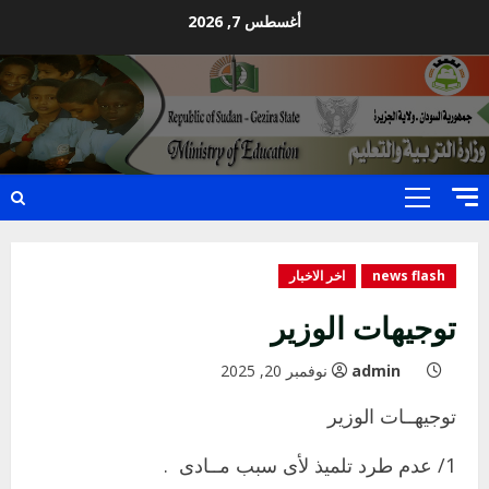
Ski
أغسطس 7, 2026
t
conten
Primary
Menu
news flash
اخر الاخبار
توجيهات الوزير
admin
نوفمبر 20, 2025
توجيهــات الوزير
1/ عدم طرد تلميذ لأى سبب مــادى .