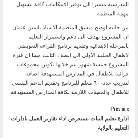
المدرسيه مشيرا الى توفير الامكانيات كافة لتسهيل
اخر الاخبار
التعليم الخاص بمحلية ودمدني الكبرى
مهمة المنظمة
يعلن تخفيض الرسوم الدراسية لهذا العام
بنسبة15%
من جانبه اوضح منسق المنظمة الاستاذ ياسين عثمان
2
أغسطس 3, 2026
ان المشروع يهدف الى دعم واستمرار التعليم
اخر الاخبار
بالمرحلة الابتدائية وتقديم برنامج القراءة التعويضي
وزير التربية والتعليم بالولاية يدشن ورشة
لاطفال الحلقة الاولى الى الصف الثالث مبينا ان فترة
تأهيل معلمي مادة اللغة الإنجليزية بمحلية
المشروع خمسة شهور يتم خلالها تكوين مجموعات
ودمدني الكبرى
3
قرائية للاطفال في المدارس المستهدفة اضافة
أغسطس 3, 2026
لتدريب عدد٦٠٠ معلم للبرنامج وتقديم الدعم النفسي
اخر الاخبار
الاخبار
مدير إدارة الجودة و التطوير الإداري
للاطفال والمعينات اللازمة لكافة المدارس المستهدفة
بوزارة التربية تشارك الملتقي التنسيقي
الأول لمديري الجودة بالولايات
C
Previous:
4
يوليو 29, 2026
ادارة تعليم البنات تستعرض اداء تقارير العمل بادارات
o
اخر الاخبار
الاخبار
التعليم بالولاية
إدارة الأنشطة المدرسية بمحلية مدني
n