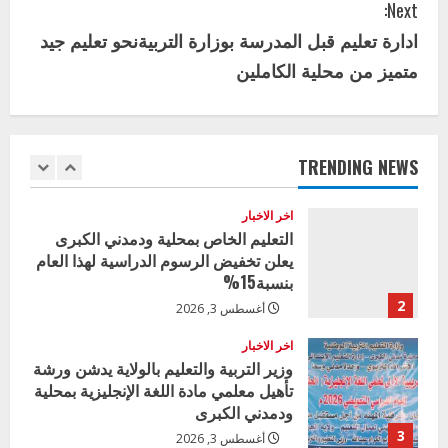
الكبرى تنفذ الحملة التعزيزية لاصحاح
Next:
البيئة بالمحلية
t
ادارة تعليم قبل المدرسة بوزارة التربيةنحو تعليم جيد
5
يوليو 29, 2026
i
متميز من محلية الكاملين
اخر الاخبار
وزير التربية بالجزيرة يشهد تكريم
n
المتفوقين بمدرسة المكي المتوسطة
u
بنات بمحلية ود مدني الكبرى
TRENDING NEWS
1
أغسطس 3, 2026
e
اخر الاخبار
R
التعليم الخاص بمحلية ودمدني الكبرى
يعلن تخفيض الرسوم الدراسية لهذا العام
e
بنسبة15%
2
أغسطس 3, 2026
a
اخر الاخبار
d
وزير التربية والتعليم بالولاية يدشن ورشة
تأهيل معلمي مادة اللغة الإنجليزية بمحلية
i
ودمدني الكبرى
3
أغسطس 3, 2026