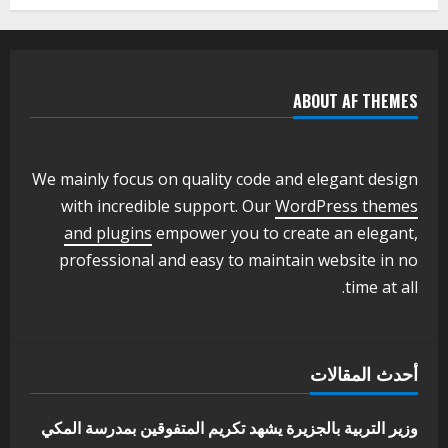
يعلن تخفيض الرسوم الدراسية لهذا العام
بنسبة15%
2
أغسطس 3, 2026
ABOUT AF THEMES
اخر الاخبار
وزير التربية والتعليم بالولاية يدشن ورشة
تأهيل معلمي مادة اللغة الإنجليزية بمحلية
ودمدني الكبرى
We mainly focus on quality code and elegant design
3
أغسطس 3, 2026
with incredible support. Our
WordPress themes
اخر الاخبار
الاخبار
and plugins
empower you to create an elegant,
مدير إدارة الجودة و التطوير الإداري
professional and easy to maintain website in no
بوزارة التربية تشارك الملتقي التنسيقي
time at all.
الأول لمديري الجودة بالولايات
4
يوليو 29, 2026
اخر الاخبار
الاخبار
أحدث المقالات
إدارة الأنشطة المدرسية بمحلية مدني
الكبرى تنفذ الحملة التعزيزية لاصحاح
البيئة بالمحلية
وزير التربية بالجزيرة يشهد تكريم المتفوقين بمدرسة المكي