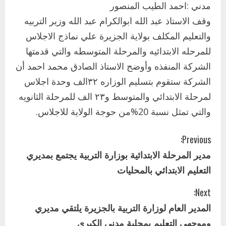
بنسبة15%
مدني :احمد الطيب المنصور
2
أغسطس 3, 2026
وقف الاستاذ عبد الله ابوالكرام عبد الله وزير التربيه
اخر الاخبار
والتعليم المكلف بولاية الجزيرة علي نماذج الاجلاس
وزير التربية والتعليم بالولاية يدشن ورشة
للمرحله الابتدائيه والمرحلة المتوسطه والتي قدمتها
تأهيل معلمي مادة اللغة الإنجليزية بمحلية
الشركة المنفذه وأوضح الاستاذ الصادق محمد احمد أن
ودمدني الكبرى
3
الشركة ستقوم بتسليم الوزاره ٣٢الف وحدة اجلاس
أغسطس 3, 2026
لمرحلة الابتدائي والمتوسط و٢٣ الف للمرحلة الثانويه
اخر الاخبار
الاخبار
مدير إدارة الجودة و التطوير الإداري
والتي تمثل نسبة 20%من حوجة الولاية للاجلاس.
بوزارة التربية تشارك الملتقي التنسيقي
الأول لمديري الجودة بالولايات
C
Previous:
4
يوليو 29, 2026
مدير المرحلة الابتدائية بوزارة التربية يجتمع بمديري
o
اخر الاخبار
الاخبار
التعليم الابتدائي بالمحليات
إدارة الأنشطة المدرسية بمحلية مدني
n
الكبرى تنفذ الحملة التعزيزية لاصحاح
Next:
البيئة بالمحلية
t
المدير العام لوزارة التربية بالجزيرة يلتقي مديري
5
يوليو 29, 2026
وموجهي التعليم بمحلية مدني الكبرى