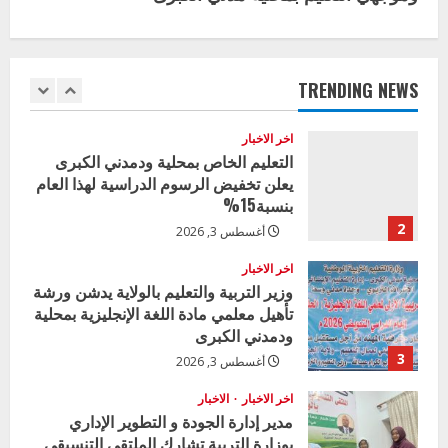
i
اخر الاخبار
وزير التربية بالجزيرة يشهد تكريم
n
المتفوقين بمدرسة المكي المتوسطة
u
بنات بمحلية ود مدني الكبرى
TRENDING NEWS
1
أغسطس 3, 2026
e
اخر الاخبار
R
التعليم الخاص بمحلية ودمدني الكبرى
يعلن تخفيض الرسوم الدراسية لهذا العام
e
بنسبة15%
2
أغسطس 3, 2026
a
اخر الاخبار
d
وزير التربية والتعليم بالولاية يدشن ورشة
تأهيل معلمي مادة اللغة الإنجليزية بمحلية
i
ودمدني الكبرى
3
أغسطس 3, 2026
n
اخر الاخبار
الاخبار
g
مدير إدارة الجودة و التطوير الإداري
بوزارة التربية تشارك الملتقي التنسيقي