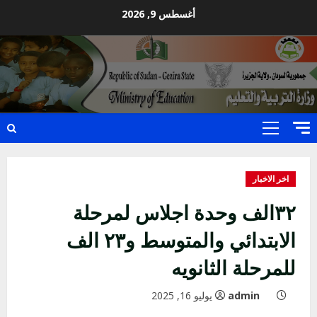
Ski
أغسطس 9, 2026
t
conten
Primary
Menu
اخر الاخبار
٣٢الف وحدة اجلاس لمرحلة
الابتدائي والمتوسط و٢٣ الف
للمرحلة الثانويه
اخر الاخبار
التعليم الخاص بمحلية ودمدني الكبرى
admin
يوليو 16, 2025
يعلن تخفيض الرسوم الدراسية لهذا العام