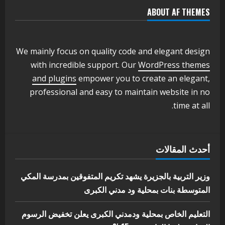
ABOUT AF THEMES
اخر الاخبار
وزير التربية والتعليم بالولاية يدشن ورشة
تأهيل معلمي مادة اللغة الإنجليزية بمحلية
ودمدني الكبرى
We mainly focus on quality code and elegant design
3
أغسطس 3, 2026
with incredible support. Our
WordPress themes
اخر الاخبار
الاخبار
and plugins
empower you to create an elegant,
مدير إدارة الجودة و التطوير الإداري
professional and easy to maintain website in no
بوزارة التربية تشارك الملتقي التنسيقي
time at all.
الأول لمديري الجودة بالولايات
4
يوليو 29, 2026
اخر الاخبار
الاخبار
أحدث المقالات
إدارة الأنشطة المدرسية بمحلية مدني
الكبرى تنفذ الحملة التعزيزية لاصحاح
البيئة بالمحلية
وزير التربية بالجزيرة يشهد تكريم المتفوقين بمدرسة المكي
5
المتوسطة بنات بمحلية ود مدني الكبرى
يوليو 29, 2026
التعليم الخاص بمحلية ودمدني الكبرى يعلن تخفيض الرسوم