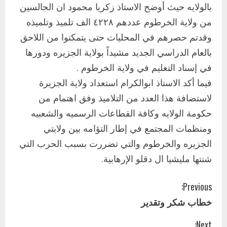
بالولايه حيث أوضح الاستاذ زكريا محمود ان الجالسين
يعلن تخفيض الرسوم الدراسية لهذا العام
بنسبة15%
من ولاية الخرطوم عددهم ٤٢٢٨ الف تلميذ وتلميذه
2
أغسطس 3, 2026
وقدتم حصرهم في المحليات حتى يتمكنوا من اللاحق
اخر الاخبار
بالعام الدراسي الجديد مشيداً بولاية الجزيره ودورها
وزير التربية والتعليم بالولاية يدشن ورشة
في إسناد التعليم في ولاية الخرطوم .
تأهيل معلمي مادة اللغة الإنجليزية بمحلية
فيما أكد الاستاذ ابوالكرام استعداد ولاية الجزيرة
ودمدني الكبرى
3
لاستضافة هذا العدد من التلاميذ وفق اهتمام من
أغسطس 3, 2026
حكومة الولايه وكافة القطاعات الرسميه والشعبيه
اخر الاخبار
الاخبار
مدير إدارة الجودة و التطوير الإداري
ومنظمات المجتمع في إطار التؤامه بين ولايتي
بوزارة التربية تشارك الملتقي التنسيقي
الجزيره والخرطوم والتي تضررت بسبب الحرب التي
الأول لمديري الجودة بالولايات
شنتها مليشيا ال دقلو الإرهابية.
4
يوليو 29, 2026
C
اخر الاخبار
الاخبار
Previous:
إدارة الأنشطة المدرسية بمحلية مدني
خطاب شكر وتقدير
الكبرى تنفذ الحملة التعزيزية لاصحاح
o
البيئة بالمحلية
Next: