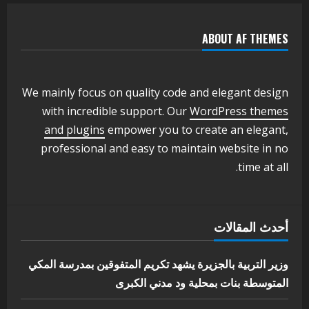
2
أغسطس 3, 2026
ABOUT AF THEMES
اخر الاخبار
وزير التربية والتعليم بالولاية يدشن ورشة
تأهيل معلمي مادة اللغة الإنجليزية بمحلية
ودمدني الكبرى
We mainly focus on quality code and elegant design
3
أغسطس 3, 2026
with incredible support. Our
WordPress themes
اخر الاخبار
الاخبار
and plugins
empower you to create an elegant,
مدير إدارة الجودة و التطوير الإداري
professional and easy to maintain website in no
بوزارة التربية تشارك الملتقي التنسيقي
time at all.
الأول لمديري الجودة بالولايات
4
يوليو 29, 2026
اخر الاخبار
الاخبار
أحدث المقالات
إدارة الأنشطة المدرسية بمحلية مدني
الكبرى تنفذ الحملة التعزيزية لاصحاح
البيئة بالمحلية
وزير التربية بالجزيرة يشهد تكريم المتفوقين بمدرسة المكي
5
المتوسطة بنات بمحلية ود مدني الكبرى
يوليو 29, 2026