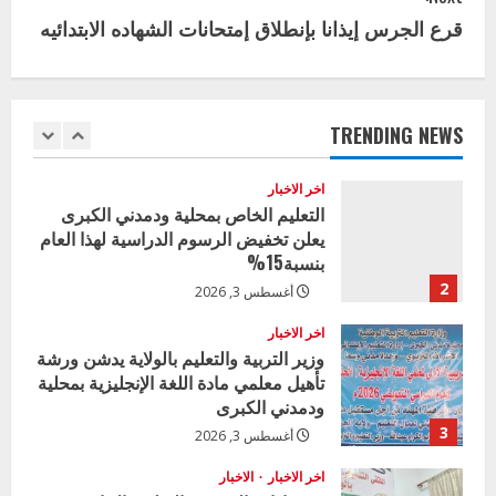
n
5
يوليو 29, 2026
قرع الجرس إيذانا بإنطلاق إمتحانات الشهاده الابتدائيه
t
اخر الاخبار
وزير التربية بالجزيرة يشهد تكريم
i
المتفوقين بمدرسة المكي المتوسطة
بنات بمحلية ود مدني الكبرى
TRENDING NEWS
n
1
أغسطس 3, 2026
u
اخر الاخبار
التعليم الخاص بمحلية ودمدني الكبرى
e
يعلن تخفيض الرسوم الدراسية لهذا العام
بنسبة15%
R
2
أغسطس 3, 2026
e
اخر الاخبار
وزير التربية والتعليم بالولاية يدشن ورشة
a
تأهيل معلمي مادة اللغة الإنجليزية بمحلية
ودمدني الكبرى
d
3
أغسطس 3, 2026
i
اخر الاخبار
الاخبار