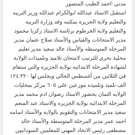
مدني :احمد الطيب المنصور
استقبل الاستاذ عبدالله ابوالكرام عبدالله وزير التربيه
والتعليم ولاية الجزيره بمكتبه وفد وزارة التربيه
والتعليم ولاية الخرطوم برئاسة الاستاذ زكريا محمود
مدير الامتحانات والقياس والأستاذ صلاح عثمان مدير
المرحله المتوسطه والأستاذ خالد سعيد مدير تعليم
محلية بحري للترتيب لامتحان تلاميذ وتلميذات الولاية
لشهادة المرحلة الابتدائيه بولاية الجزيره والتي ستقام
في الثلاثين من أغسطس الحالي ويجلس لها ١٢٤.٣٢٠
الف تلميذ وتلميذه موزعين علي ٦٠٥ مركز بمحليات
الولايه الثمان بحضور الاستاذ رضوان ادم محمد مدير
المرحله الابتدائيه بولاية الجزيره والاستاذ عبد المنعم
سعيد مدير الامتحانات والتقويم بالولايه والأستاذ اسامه
احمد عمر مدير المرحلة المتوسطة والأستاذ خالد
اخر الاخبار
مصطفى رئيس الاتحاد المهني للمعلمين السودانيين
التعليم الخاص بمحلية ودمدني الكبرى