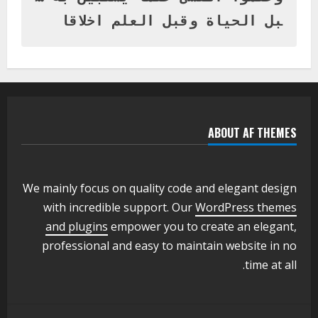
1
أغسطس 3, 2026
بل الحياة وقبل العلم اخلاقا
اخر الاخبار
التعليم الخاص بمحلية ودمدني الكبرى
يعلن تخفيض الرسوم الدراسية لهذا العام
بنسبة15%
2
أغسطس 3, 2026
ABOUT AF THEMES
اخر الاخبار
وزير التربية والتعليم بالولاية يدشن ورشة
تأهيل معلمي مادة اللغة الإنجليزية بمحلية
ودمدني الكبرى
We mainly focus on quality code and elegant design
3
أغسطس 3, 2026
with incredible support. Our
WordPress themes
اخر الاخبار
الاخبار
and plugins
empower you to create an elegant,
مدير إدارة الجودة و التطوير الإداري
professional and easy to maintain website in no
بوزارة التربية تشارك الملتقي التنسيقي
time at all.
الأول لمديري الجودة بالولايات
4
يوليو 29, 2026
اخر الاخبار
الاخبار