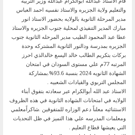
قام الاستاذ عبدالله ابوالكرام عبدالله وزير التربيه
والتعليم ولاية الجزيره والاستاذ نفسيه احمد العباس
مدير المرحلة الثانوية بالولايه بحضور الاستاذ انور
مبارك المدير التنفيذي لمحلية جنوب الجزيره والاستاذ
عطا عبد المحمود الطيب مدير المرحله الثانوية جنوب
الجزيره بمدرسة ودالنور الثانوية المشتركه وحدة
بركات بتكريم الطالب خالد اليسع خالدالذي احرز
المرتبه 77م علي مستوى السودان في امتحان
الشهادة الثانويه 2024 بنسبة 93.6%.بمشاركة
المجلس التربوي والقيادات الشعبيه .
الاستاذ عبد الله أبوالكرام عبر سعادته بتفوق أبناء
الولايه في امتحانات الشهاده الثانوية في هذه الظروف
الاستثنائيه معلناً دعم الوزاره للمتفوقين .شاكراًمعلمي
ومعلمات المدرسه علي هذا التميز في ظل التحديات
التي يعيشها قطاع التعليم .