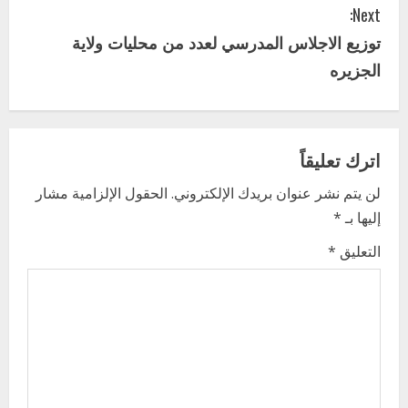
Next:
n
توزيع الاجلاس المدرسي لعدد من محليات ولاية
t
الجزيره
i
n
اترك تعليقاً
u
لن يتم نشر عنوان بريدك الإلكتروني.
الحقول الإلزامية مشار
e
إليها بـ
*
R
التعليق
*
e
a
اخر الاخبار
d
التعليم الخاص بمحلية ودمدني الكبرى
يعلن تخفيض الرسوم الدراسية لهذا العام
بنسبة15%