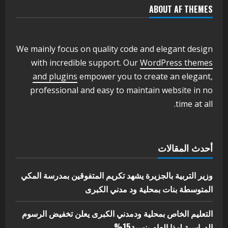
ABOUT AF THEMES
اخر الاخبار
وزير التربية والتعليم بالولاية يدشن ورشة
تأهيل معلمي مادة اللغة الإنجليزية بمحلية
ودمدني الكبرى
We mainly focus on quality code and elegant design
3
أغسطس 3, 2026
with incredible support. Our
WordPress themes
اخر الاخبار
الاخبار
and plugins
empower you to create an elegant,
مدير إدارة الجودة و التطوير الإداري
professional and easy to maintain website in no
بوزارة التربية تشارك الملتقي التنسيقي
time at all.
الأول لمديري الجودة بالولايات
4
يوليو 29, 2026
اخر الاخبار
الاخبار
أحدث المقالات
إدارة الأنشطة المدرسية بمحلية مدني
الكبرى تنفذ الحملة التعزيزية لاصحاح
البيئة بالمحلية
وزير التربية بالجزيرة يشهد تكريم المتفوقين بمدرسة المكي
5
المتوسطة بنات بمحلية ود مدني الكبرى
يوليو 29, 2026
التعليم الخاص بمحلية ودمدني الكبرى يعلن تخفيض الرسوم
الدراسية لهذا العام بنسبة15%