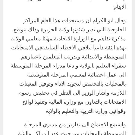
الايتام
وقال ابو الكرام ان مستجدات هذا العام المراكز
الخارجية التي تدير شئونها ولاية الحزيرة وذلك بتوقيع
مذكرة تفاهم مع الوزارة الاتحادية مهنئا معلمي الولاية
بهذه الثقة داعيا لتلافي الاخطاء السابقةفي الامتحانات
المتوسطة والابتدائية وتدريب المعلمين باعتبارهم
سفراء التعليم بالولاية و دعا مدراء المرحلة المتوسطة
الى عمل احصائية لمعلمي المرحلة المتوسطة
بالمحليات بالتخصص لتجويد الاداء وتوفير المعينات
اللازمة واشار الوزير الى النظر في تخفيض رسوم
اخر الاخبار
التعليم الخاص بمحلية ودمدني الكبرى
الامتحانات بالتعاون مع وزارة المالية وتنفيذ لوائح
يعلن تخفيض الرسوم الدراسية لهذا العام
وقوانين وزارة التربية والتعليم بالولاية
بنسبة15%
2
أغسطس 3, 2026
واستمع الاجتماع الى تقارير من مديري المرحلة
اخر الاخبار
المتوسطة بالمحليات من حيث عدد المراكز والبئية