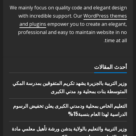
ودمدني الكبرى
We mainly focus on quality code and elegant design
3
أغسطس 3, 2026
with incredible support. Our
WordPress themes
اخر الاخبار
الاخبار
and plugins
empower you to create an elegant,
مدير إدارة الجودة و التطوير الإداري
professional and easy to maintain website in no
بوزارة التربية تشارك الملتقي التنسيقي
time at all.
الأول لمديري الجودة بالولايات
4
يوليو 29, 2026
اخر الاخبار
الاخبار
أحدث المقالات
إدارة الأنشطة المدرسية بمحلية مدني
الكبرى تنفذ الحملة التعزيزية لاصحاح
البيئة بالمحلية
وزير التربية بالجزيرة يشهد تكريم المتفوقين بمدرسة المكي
5
المتوسطة بنات بمحلية ود مدني الكبرى
يوليو 29, 2026
التعليم الخاص بمحلية ودمدني الكبرى يعلن تخفيض الرسوم
الدراسية لهذا العام بنسبة15%
وزير التربية والتعليم بالولاية يدشن ورشة تأهيل معلمي مادة