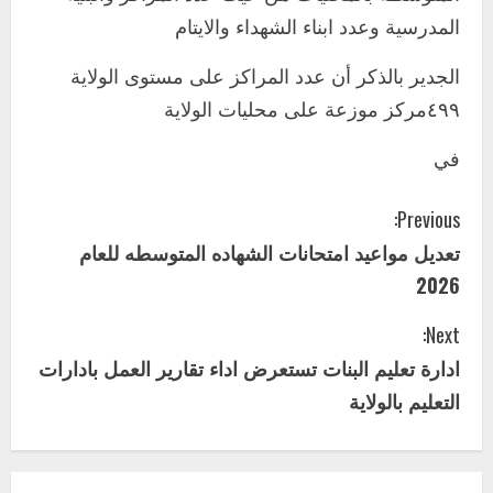
وزير التربية والتعليم بالولاية يدشن ورشة
المدرسية وعدد ابناء الشهداء والايتام
تأهيل معلمي مادة اللغة الإنجليزية بمحلية
ودمدني الكبرى
الجدير بالذكر أن عدد المراكز على مستوى الولاية
3
أغسطس 3, 2026
٤٩٩مركز موزعة على محليات الولاية
اخر الاخبار
الاخبار
مدير إدارة الجودة و التطوير الإداري
في
بوزارة التربية تشارك الملتقي التنسيقي
الأول لمديري الجودة بالولايات
C
Previous:
4
يوليو 29, 2026
تعديل مواعيد امتحانات الشهاده المتوسطه للعام
o
اخر الاخبار
الاخبار
2026
إدارة الأنشطة المدرسية بمحلية مدني
n
الكبرى تنفذ الحملة التعزيزية لاصحاح
Next:
البيئة بالمحلية
t
ادارة تعليم البنات تستعرض اداء تقارير العمل بادارات
5
يوليو 29, 2026
i
التعليم بالولاية
اخر الاخبار
وزير التربية بالجزيرة يشهد تكريم
n
المتفوقين بمدرسة المكي المتوسطة
بنات بمحلية ود مدني الكبرى