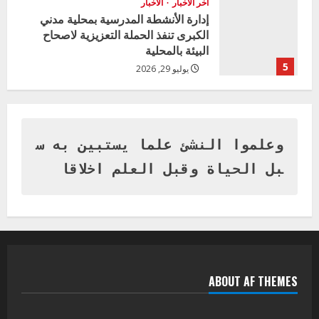
اخر الاخبار
الاخبار
إدارة الأنشطة المدرسية بمحلية مدني
الكبرى تنفذ الحملة التعزيزية لاصحاح
البيئة بالمحلية
5
يوليو 29, 2026
اخر الاخبار
وزير التربية بالجزيرة يشهد تكريم
المتفوقين بمدرسة المكي المتوسطة
بنات بمحلية ود مدني الكبرى
وعلموا النشئ علما يستبين به س
1
أغسطس 3, 2026
بل الحياة وقبل العلم اخلاقا
اخر الاخبار
التعليم الخاص بمحلية ودمدني الكبرى
يعلن تخفيض الرسوم الدراسية لهذا العام
بنسبة15%
2
أغسطس 3, 2026
ABOUT AF THEMES
اخر الاخبار
وزير التربية والتعليم بالولاية يدشن ورشة
تأهيل معلمي مادة اللغة الإنجليزية بمحلية