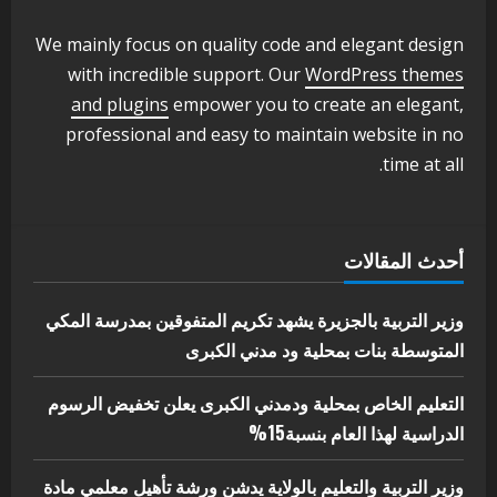
تأهيل معلمي مادة اللغة الإنجليزية بمحلية
ودمدني الكبرى
We mainly focus on quality code and elegant design
3
أغسطس 3, 2026
with incredible support. Our
WordPress themes
اخر الاخبار
الاخبار
and plugins
empower you to create an elegant,
مدير إدارة الجودة و التطوير الإداري
professional and easy to maintain website in no
بوزارة التربية تشارك الملتقي التنسيقي
time at all.
الأول لمديري الجودة بالولايات
4
يوليو 29, 2026
اخر الاخبار
الاخبار
أحدث المقالات
إدارة الأنشطة المدرسية بمحلية مدني
الكبرى تنفذ الحملة التعزيزية لاصحاح
البيئة بالمحلية
وزير التربية بالجزيرة يشهد تكريم المتفوقين بمدرسة المكي
5
المتوسطة بنات بمحلية ود مدني الكبرى
يوليو 29, 2026
التعليم الخاص بمحلية ودمدني الكبرى يعلن تخفيض الرسوم
الدراسية لهذا العام بنسبة15%
وزير التربية والتعليم بالولاية يدشن ورشة تأهيل معلمي مادة