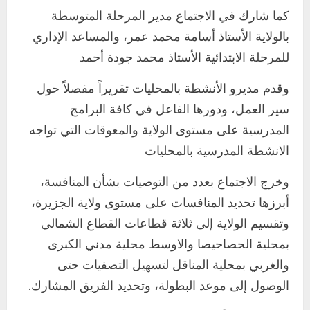
كما شارك في الاجتماع مدير المرحلة المتوسطة
بالولاية الأستاذ أسامة محمد عمر، والمساعد الإداري
للمرحلة الابتدائية الأستاذ محمد جودة أحمد
وقدم مديرو الأنشطة بالمحليات تقريراً مفصلاً حول
سير العمل، ودورها الفاعل في كافة البرامج
المدرسية على مستوى الولاية والمعوقات التي تواجه
الانشطة المدرسية بالمحليات
وخرج الاجتماع بعدد من التوصيات بشأن المنافسة،
أبرزها تحديد المنافسات على مستوى ولاية الجزيرة،
وتقسيم الولاية إلى ثلاثة قطاعات القطاع الشمالي
اخر الاخبار
التعليم الخاص بمحلية ودمدني الكبرى
بمحلية الحصاحيصا والاوسط محلية مدني الكبرى
يعلن تخفيض الرسوم الدراسية لهذا العام
والغربي بمحلية المناقل لتسهيل التصفيات حتى
بنسبة15%
الوصول إلى موعد البطولة، وتحديد الفريق المشارك.
2
أغسطس 3, 2026