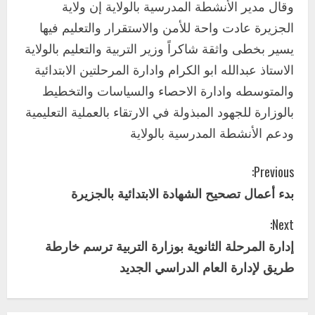
اخر الاخبار
وقال مدير الأنشطة المدرسية بالولاية إن ولاية
وزير التربية والتعليم بالولاية يدشن ورشة
الجزيرة عادت واحة للأمن والاستقرار والتعليم فيها
تأهيل معلمي مادة اللغة الإنجليزية بمحلية
يسير بخطى واثقة شاكراً وزير التربية والتعليم بالولاية
ودمدني الكبرى
3
الاستاذ عبدالله ابو الكرام وادارة المرحلتين الابتدائية
أغسطس 3, 2026
والمتوسطه وادارة الاحصاء والسياسات والتخطيط
اخر الاخبار
الاخبار
مدير إدارة الجودة و التطوير الإداري
بالوزارة للجهود المبذولة في الارتقاء بالعملية التعليمية
بوزارة التربية تشارك الملتقي التنسيقي
ودعم الأنشطة المدرسية بالولاية
الأول لمديري الجودة بالولايات
4
يوليو 29, 2026
C
Previous:
اخر الاخبار
الاخبار
بدء أعمال تصحيح الشهادة الابتدائية بالجزيرة
o
إدارة الأنشطة المدرسية بمحلية مدني
الكبرى تنفذ الحملة التعزيزية لاصحاح
Next:
n
البيئة بالمحلية
إدارة المرحلة الثانوية بوزارة التربية ترسم خارطة
5
يوليو 29, 2026
t
طريق لإدارة العام الدراسي الجديد
اخر الاخبار
i
وزير التربية بالجزيرة يشهد تكريم
المتفوقين بمدرسة المكي المتوسطة