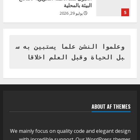
البيئة بالمحلية
5
يوليو 29, 2026
اخر الاخبار
وزير التربية بالجزيرة يشهد تكريم
المتفوقين بمدرسة المكي المتوسطة
بنات بمحلية ود مدني الكبرى
وعلموا النشئ علما يستبين به س
1
أغسطس 3, 2026
بل الحياة وقبل العلم اخلاقا
اخر الاخبار
التعليم الخاص بمحلية ودمدني الكبرى
يعلن تخفيض الرسوم الدراسية لهذا العام
بنسبة15%
2
أغسطس 3, 2026
ABOUT AF THEMES
اخر الاخبار
وزير التربية والتعليم بالولاية يدشن ورشة
تأهيل معلمي مادة اللغة الإنجليزية بمحلية
ودمدني الكبرى
We mainly focus on quality code and elegant design
3
أغسطس 3, 2026
with incredible support. Our
WordPress themes