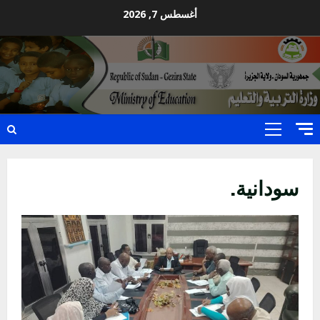
Ski
أغسطس 7, 2026
t
conten
Primary
Menu
سودانية.
اخر الاخبار
التعليم الخاص بمحلية ودمدني الكبرى
يعلن تخفيض الرسوم الدراسية لهذا العام
بنسبة15%
2
أغسطس 3, 2026
اخر الاخبار
وزير التربية والتعليم بالولاية يدشن ورشة
تأهيل معلمي مادة اللغة الإنجليزية بمحلية