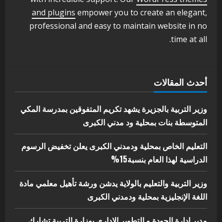
اخر الاخبار
الاخبار
and plugins
empower you to create an elegant,
مدير إدارة الجودة و التطوير الإداري
professional and easy to maintain website in no
بوزارة التربية تشارك الملتقي التنسيقي
time at all.
الأول لمديري الجودة بالولايات
4
يوليو 29, 2026
اخر الاخبار
الاخبار
أحدث المقالات
إدارة الأنشطة المدرسية بمحلية مدني
الكبرى تنفذ الحملة التعزيزية لاصحاح
البيئة بالمحلية
وزير التربية بالجزيرة يشهد تكريم المتفوقين بمدرسة المكي
5
المتوسطة بنات بمحلية ود مدني الكبرى
يوليو 29, 2026
التعليم الخاص بمحلية ودمدني الكبرى يعلن تخفيض الرسوم
الدراسية لهذا العام بنسبة15%
وزير التربية والتعليم بالولاية يدشن ورشة تأهيل معلمي مادة
اللغة الإنجليزية بمحلية ودمدني الكبرى
مدير إدارة الجودة و التطوير الإداري بوزارة التربية تشارك