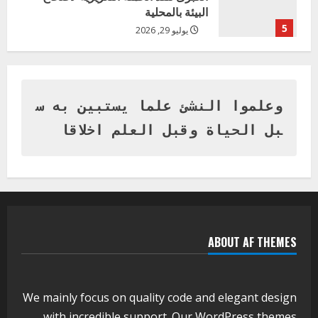
البيئة بالمحلية
5
يوليو 29, 2026
اخر الاخبار
وزير التربية بالجزيرة يشهد تكريم
المتفوقين بمدرسة المكي المتوسطة
بنات بمحلية ود مدني الكبرى
وعلموا النشئ علما يستبين به س
1
أغسطس 3, 2026
بل الحياة وقبل العلم اخلاقا
اخر الاخبار
التعليم الخاص بمحلية ودمدني الكبرى
يعلن تخفيض الرسوم الدراسية لهذا العام
بنسبة15%
2
أغسطس 3, 2026
ABOUT AF THEMES
اخر الاخبار
وزير التربية والتعليم بالولاية يدشن ورشة
تأهيل معلمي مادة اللغة الإنجليزية بمحلية
ودمدني الكبرى
We mainly focus on quality code and elegant design
3
أغسطس 3, 2026
with incredible support. Our
WordPress themes