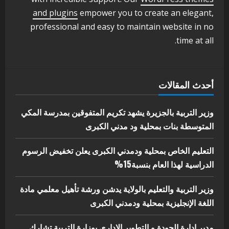
اخر الاخبار
الاخبار
and plugins
empower you to create an elegant,
مدير إدارة الجودة و التطوير الإداري
professional and easy to maintain website in no
بوزارة التربية تشارك الملتقي التنسيقي
time at all.
الأول لمديري الجودة بالولايات
4
يوليو 29, 2026
اخر الاخبار
الاخبار
أحدث المقالات
إدارة الأنشطة المدرسية بمحلية مدني
الكبرى تنفذ الحملة التعزيزية لاصحاح
البيئة بالمحلية
وزير التربية بالجزيرة يشهد تكريم المتفوقين بمدرسة المكي
5
المتوسطة بنات بمحلية ود مدني الكبرى
يوليو 29, 2026
التعليم الخاص بمحلية ودمدني الكبرى يعلن تخفيض الرسوم
الدراسية لهذا العام بنسبة15%
وزير التربية والتعليم بالولاية يدشن ورشة تأهيل معلمي مادة
اللغة الإنجليزية بمحلية ودمدني الكبرى
مدير إدارة الجودة و التطوير الإداري بوزارة التربية تشارك