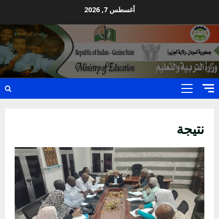
Ski
أغسطس 7, 2026
t
conten
Primary
Menu
نتيجة
اخر الاخبار
التعليم الخاص بمحلية ودمدني الكبرى
يعلن تخفيض الرسوم الدراسية لهذا العام
بنسبة15%
2
أغسطس 3, 2026
اخر الاخبار
وزير التربية والتعليم بالولاية يدشن ورشة
تأهيل معلمي مادة اللغة الإنجليزية بمحلية