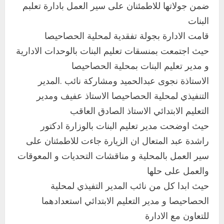
ضمن جولاتها للاطمئنان على سير العمل بادارة تعلبم
البنات
قامت الادارة بجولة تفقدية لمحلية الحصاحيصا
حيث اجتمعت بمنسقات تعليم البنات بالوحدات الادارية
و مدير تعليم البنات بمحلية الحصاحيصا
اخر الاخبار
الاستاذة نجوى عبدالحميد ومشاركة نائب .المدير
التعليم الخاص بمحلية ودمدني الكبرى
التنفيذي لمحلية الحصاحيصا الاستاذ عفيف ومدير
يعلن تخفيض الرسوم الدراسية لهذا العام
بنسبة15%
التعليم الابتدائي الاستاذ الصادق العاقب
2
أغسطس 3, 2026
حيث اوضحت مدير تعليم البنات بالوزارة ادكتور
اخر الاخبار
راشدة عبد المتعال ان الزيارة جاءت للاطمئنان على
وزير التربية والتعليم بالولاية يدشن ورشة
سير العمل بالمحلية و مناقشات التحديات و المعوقات
تأهيل معلمي مادة اللغة الإنجليزية بمحلية
والعمل على حلها
ودمدني الكبرى
3
حيث ابدا كل من نائب المدير التفيذي لمحلية
أغسطس 3, 2026
الحصاحيصا و مدير التعليم الابتدائي استعدادهما
اخر الاخبار
الاخبار
مدير إدارة الجودة و التطوير الإداري
للتعاون مع الادارة