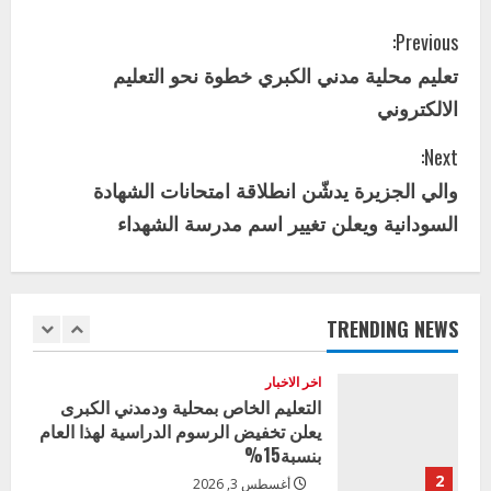
بوزارة التربية تشارك الملتقي التنسيقي
الأول لمديري الجودة بالولايات
C
Previous:
4
يوليو 29, 2026
تعليم محلية مدني الكبري خطوة نحو التعليم
o
اخر الاخبار
الاخبار
الالكتروني
إدارة الأنشطة المدرسية بمحلية مدني
n
الكبرى تنفذ الحملة التعزيزية لاصحاح
Next:
البيئة بالمحلية
t
والي الجزيرة يدشّن انطلاقة امتحانات الشهادة
5
يوليو 29, 2026
i
السودانية ويعلن تغيير اسم مدرسة الشهداء
اخر الاخبار
وزير التربية بالجزيرة يشهد تكريم
n
المتفوقين بمدرسة المكي المتوسطة
u
بنات بمحلية ود مدني الكبرى
TRENDING NEWS
1
أغسطس 3, 2026
e
اخر الاخبار
R
التعليم الخاص بمحلية ودمدني الكبرى
يعلن تخفيض الرسوم الدراسية لهذا العام
e
بنسبة15%
2
أغسطس 3, 2026