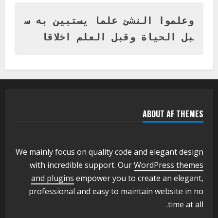
المتفوقين بمدرسة المكي المتوسطة
بنات بمحلية ود مدني الكبرى
وعلموا النشئ علما يستبين به س
1
أغسطس 3, 2026
بل الحياة وقبل العلم اخلاقا
اخر الاخبار
التعليم الخاص بمحلية ودمدني الكبرى
يعلن تخفيض الرسوم الدراسية لهذا العام
بنسبة15%
2
أغسطس 3, 2026
ABOUT AF THEMES
اخر الاخبار
وزير التربية والتعليم بالولاية يدشن ورشة
تأهيل معلمي مادة اللغة الإنجليزية بمحلية
ودمدني الكبرى
We mainly focus on quality code and elegant design
3
أغسطس 3, 2026
with incredible support. Our
WordPress themes
اخر الاخبار
الاخبار
and plugins
empower you to create an elegant,
مدير إدارة الجودة و التطوير الإداري
professional and easy to maintain website in no
بوزارة التربية تشارك الملتقي التنسيقي
time at all.
الأول لمديري الجودة بالولايات