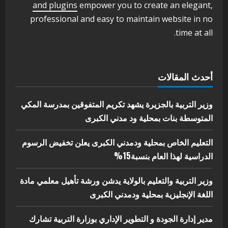
اخر الاخبار
الاخبار
and plugins
empower you to create an elegant,
مدير إدارة الجودة و التطوير الإداري
professional and easy to maintain website in no
بوزارة التربية تشارك الملتقي التنسيقي
time at all.
الأول لمديري الجودة بالولايات
4
يوليو 29, 2026
اخر الاخبار
الاخبار
أحدث المقالات
إدارة الأنشطة المدرسية بمحلية مدني
الكبرى تنفذ الحملة التعزيزية لاصحاح
البيئة بالمحلية
وزير التربية بالجزيرة يشهد تكريم المتفوقين بمدرسة المكي
5
المتوسطة بنات بمحلية ود مدني الكبرى
يوليو 29, 2026
التعليم الخاص بمحلية ودمدني الكبرى يعلن تخفيض الرسوم
الدراسية لهذا العام بنسبة15%
وزير التربية والتعليم بالولاية يدشن ورشة تأهيل معلمي مادة
اللغة الإنجليزية بمحلية ودمدني الكبرى
مدير إدارة الجودة و التطوير الإداري بوزارة التربية تشارك