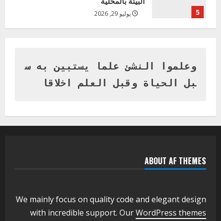
البيئة بالمحلية
5
يوليو 29, 2026
اخر الاخبار
وزير التربية بالجزيرة يشهد تكريم
المتفوقين بمدرسة المكي المتوسطة
بنات بمحلية ود مدني الكبرى
وعلموا النشئ علما يستبين به س
1
أغسطس 3, 2026
بل الحياة وقبل العلم اخلاقا
اخر الاخبار
التعليم الخاص بمحلية ودمدني الكبرى
يعلن تخفيض الرسوم الدراسية لهذا العام
بنسبة15%
2
أغسطس 3, 2026
ABOUT AF THEMES
اخر الاخبار
وزير التربية والتعليم بالولاية يدشن ورشة
تأهيل معلمي مادة اللغة الإنجليزية بمحلية
ودمدني الكبرى
We mainly focus on quality code and elegant design
3
أغسطس 3, 2026
with incredible support. Our
WordPress themes