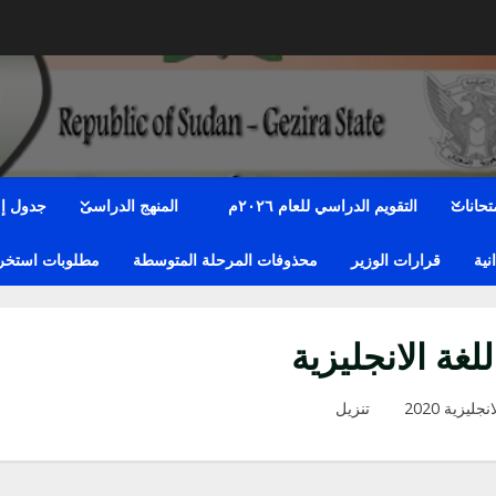
متحانات
التقويم الدراسي للعام ٢٠٢٦م
المنهج الدراسى
جدول إمت
نية
قرارات الوزير
محذوفات المرحلة المتوسطة
مطلوبات استخراج
للغة الانجليزية
انجليزية 2020
تنزيل