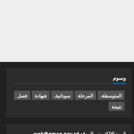
وسوم
المتوسطة.
المرحلة
سودانية.
شهادة
فصل
نتيجة
ا
لبريد الالكترونى للموقع web@gmoe.gov.sd