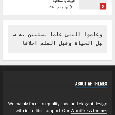
البيئة بالمحلية
5
يوليو 29, 2026
اخر الاخبار
وزير التربية بالجزيرة يشهد تكريم
المتفوقين بمدرسة المكي المتوسطة
بنات بمحلية ود مدني الكبرى
وعلموا النشئ علما يستبين به س
1
أغسطس 3, 2026
بل الحياة وقبل العلم اخلاقا
اخر الاخبار
التعليم الخاص بمحلية ودمدني الكبرى
يعلن تخفيض الرسوم الدراسية لهذا العام
بنسبة15%
2
أغسطس 3, 2026
ABOUT AF THEMES
اخر الاخبار
وزير التربية والتعليم بالولاية يدشن ورشة
تأهيل معلمي مادة اللغة الإنجليزية بمحلية
ودمدني الكبرى
We mainly focus on quality code and elegant design
3
أغسطس 3, 2026
with incredible support. Our
WordPress themes