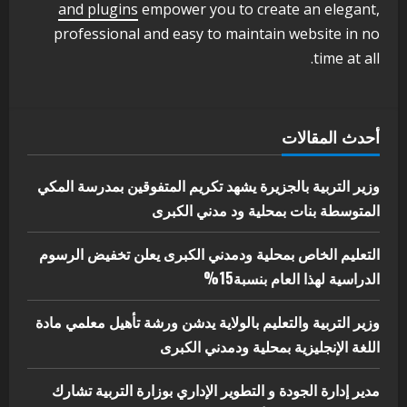
اخر الاخبار
الاخبار
and plugins
empower you to create an elegant,
مدير إدارة الجودة و التطوير الإداري
professional and easy to maintain website in no
بوزارة التربية تشارك الملتقي التنسيقي
time at all.
الأول لمديري الجودة بالولايات
4
يوليو 29, 2026
اخر الاخبار
الاخبار
أحدث المقالات
إدارة الأنشطة المدرسية بمحلية مدني
الكبرى تنفذ الحملة التعزيزية لاصحاح
البيئة بالمحلية
وزير التربية بالجزيرة يشهد تكريم المتفوقين بمدرسة المكي
5
المتوسطة بنات بمحلية ود مدني الكبرى
يوليو 29, 2026
التعليم الخاص بمحلية ودمدني الكبرى يعلن تخفيض الرسوم
الدراسية لهذا العام بنسبة15%
وزير التربية والتعليم بالولاية يدشن ورشة تأهيل معلمي مادة
اللغة الإنجليزية بمحلية ودمدني الكبرى
مدير إدارة الجودة و التطوير الإداري بوزارة التربية تشارك