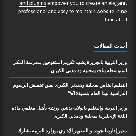
اخر الاخبار
الاخبار
and plugins
empower you to create an elegant,
مدير إدارة الجودة و التطوير الإداري
professional and easy to maintain website in no
بوزارة التربية تشارك الملتقي التنسيقي
time at all.
الأول لمديري الجودة بالولايات
4
يوليو 29, 2026
اخر الاخبار
الاخبار
أحدث المقالات
إدارة الأنشطة المدرسية بمحلية مدني
الكبرى تنفذ الحملة التعزيزية لاصحاح
البيئة بالمحلية
وزير التربية بالجزيرة يشهد تكريم المتفوقين بمدرسة المكي
5
المتوسطة بنات بمحلية ود مدني الكبرى
يوليو 29, 2026
التعليم الخاص بمحلية ودمدني الكبرى يعلن تخفيض الرسوم
الدراسية لهذا العام بنسبة15%
وزير التربية والتعليم بالولاية يدشن ورشة تأهيل معلمي مادة
اللغة الإنجليزية بمحلية ودمدني الكبرى
مدير إدارة الجودة و التطوير الإداري بوزارة التربية تشارك