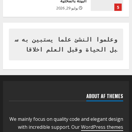
البيئة بالمحلية
5
يوليو 29, 2026
اخر الاخبار
وزير التربية بالجزيرة يشهد تكريم
المتفوقين بمدرسة المكي المتوسطة
بنات بمحلية ود مدني الكبرى
وعلموا النشئ علما يستبين به س
1
أغسطس 3, 2026
بل الحياة وقبل العلم اخلاقا
اخر الاخبار
التعليم الخاص بمحلية ودمدني الكبرى
يعلن تخفيض الرسوم الدراسية لهذا العام
بنسبة15%
2
أغسطس 3, 2026
ABOUT AF THEMES
اخر الاخبار
وزير التربية والتعليم بالولاية يدشن ورشة
تأهيل معلمي مادة اللغة الإنجليزية بمحلية
ودمدني الكبرى
We mainly focus on quality code and elegant design
3
أغسطس 3, 2026
with incredible support. Our
WordPress themes