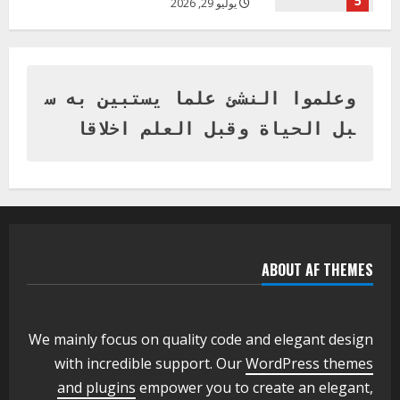
5
يوليو 29, 2026
اخر الاخبار
وزير التربية بالجزيرة يشهد تكريم
المتفوقين بمدرسة المكي المتوسطة
بنات بمحلية ود مدني الكبرى
وعلموا النشئ علما يستبين به س
1
أغسطس 3, 2026
بل الحياة وقبل العلم اخلاقا
اخر الاخبار
التعليم الخاص بمحلية ودمدني الكبرى
يعلن تخفيض الرسوم الدراسية لهذا العام
بنسبة15%
2
أغسطس 3, 2026
ABOUT AF THEMES
اخر الاخبار
وزير التربية والتعليم بالولاية يدشن ورشة
تأهيل معلمي مادة اللغة الإنجليزية بمحلية
ودمدني الكبرى
We mainly focus on quality code and elegant design
3
أغسطس 3, 2026
with incredible support. Our
WordPress themes
اخر الاخبار
الاخبار
and plugins
empower you to create an elegant,