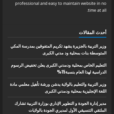
مدير إدارة الجودة و التطوير الإداري
professional and easy to maintain website in no
بوزارة التربية تشارك الملتقي التنسيقي
time at all.
الأول لمديري الجودة بالولايات
4
يوليو 29, 2026
اخر الاخبار
الاخبار
أحدث المقالات
إدارة الأنشطة المدرسية بمحلية مدني
الكبرى تنفذ الحملة التعزيزية لاصحاح
البيئة بالمحلية
وزير التربية بالجزيرة يشهد تكريم المتفوقين بمدرسة المكي
5
المتوسطة بنات بمحلية ود مدني الكبرى
يوليو 29, 2026
التعليم الخاص بمحلية ودمدني الكبرى يعلن تخفيض الرسوم
الدراسية لهذا العام بنسبة15%
وزير التربية والتعليم بالولاية يدشن ورشة تأهيل معلمي مادة
اللغة الإنجليزية بمحلية ودمدني الكبرى
مدير إدارة الجودة و التطوير الإداري بوزارة التربية تشارك
الملتقي التنسيقي الأول لمديري الجودة بالولايات