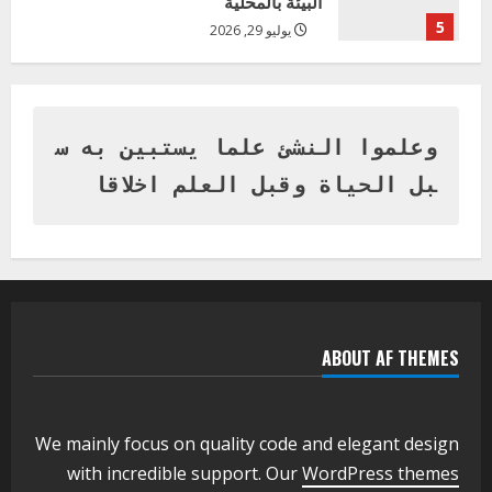
البيئة بالمحلية
5
يوليو 29, 2026
اخر الاخبار
وزير التربية بالجزيرة يشهد تكريم
المتفوقين بمدرسة المكي المتوسطة
بنات بمحلية ود مدني الكبرى
وعلموا النشئ علما يستبين به س
1
أغسطس 3, 2026
بل الحياة وقبل العلم اخلاقا
اخر الاخبار
التعليم الخاص بمحلية ودمدني الكبرى
يعلن تخفيض الرسوم الدراسية لهذا العام
بنسبة15%
2
أغسطس 3, 2026
ABOUT AF THEMES
اخر الاخبار
وزير التربية والتعليم بالولاية يدشن ورشة
تأهيل معلمي مادة اللغة الإنجليزية بمحلية
ودمدني الكبرى
We mainly focus on quality code and elegant design
3
أغسطس 3, 2026
with incredible support. Our
WordPress themes