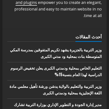
اخر الاخبار
الاخبار
and plugins
empower you to create an elegant,
مدير إدارة الجودة و التطوير الإداري
professional and easy to maintain website in no
بوزارة التربية تشارك الملتقي التنسيقي
time at all.
الأول لمديري الجودة بالولايات
4
يوليو 29, 2026
اخر الاخبار
الاخبار
أحدث المقالات
إدارة الأنشطة المدرسية بمحلية مدني
الكبرى تنفذ الحملة التعزيزية لاصحاح
البيئة بالمحلية
وزير التربية بالجزيرة يشهد تكريم المتفوقين بمدرسة المكي
5
المتوسطة بنات بمحلية ود مدني الكبرى
يوليو 29, 2026
التعليم الخاص بمحلية ودمدني الكبرى يعلن تخفيض الرسوم
الدراسية لهذا العام بنسبة15%
وزير التربية والتعليم بالولاية يدشن ورشة تأهيل معلمي مادة
اللغة الإنجليزية بمحلية ودمدني الكبرى
مدير إدارة الجودة و التطوير الإداري بوزارة التربية تشارك