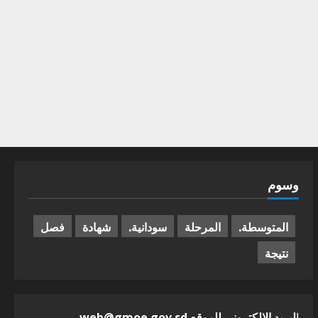
وسوم
المتوسطة.
المرحلة
سودانية.
شهادة
فصل
نتيجة
ا
لبريد الالكترونى للموقع web@gmoe.gov.sd