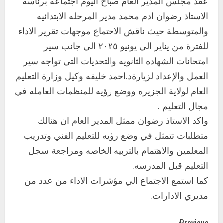
عقد مجلس المدير العام صباح اليوم اجتماعه برئاسة
الاستاذ رضوان ادم محمد مدير المرحله الابتدائيه
والمتوسطة حيث ناقش الاجتماع موجهات تقرير الاداء
اخر الاخبار
للفترة من يناير الي يونيو ٢٠٢٥ الي جانب سير
التعليم الخاص بمحلية ودمدني الكبرى
امتحانات الشهاده الثانويه والتحديات التي تواجه سير
يعلن تخفيض الرسوم الدراسية لهذا العام
بنسبة15%
العمل والإعداد لزيارةد.احمد خليفه وكيل وزارة التعليم
2
أغسطس 3, 2026
العام لولاية الجزيره ووضع رؤيه للمنظمات العامله في
اخر الاخبار
مجال التعليم .
وزير التربية والتعليم بالولاية يدشن ورشة
واكد الاستاذ رضوان ممثل المدير العام ان هنالك
تأهيل معلمي مادة اللغة الإنجليزية بمحلية
متطلبات تتمثل في وضع رؤيه للتعليم الفني وتدريب
ودمدني الكبرى
3
المعلمين والاهتمام بالتربيه الخاصه ومراجعة سجل
أغسطس 3, 2026
التعليم قبل المدرسه.
اخر الاخبار
الاخبار
مدير إدارة الجودة و التطوير الإداري
كما استمع الاجتماع الي مؤشرات الاداء من عدد من
بوزارة التربية تشارك الملتقي التنسيقي
مديري الادارات.
الأول لمديري الجودة بالولايات
4
يوليو 29, 2026
Previous: