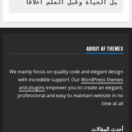
بل الحياة وقبل العلم اخلاقا
اخر الاخبار
التعليم الخاص بمحلية ودمدني الكبرى
يعلن تخفيض الرسوم الدراسية لهذا العام
بنسبة15%
2
أغسطس 3, 2026
ABOUT AF THEMES
اخر الاخبار
وزير التربية والتعليم بالولاية يدشن ورشة
تأهيل معلمي مادة اللغة الإنجليزية بمحلية
ودمدني الكبرى
We mainly focus on quality code and elegant design
3
أغسطس 3, 2026
with incredible support. Our
WordPress themes
اخر الاخبار
الاخبار
and plugins
empower you to create an elegant,
مدير إدارة الجودة و التطوير الإداري
professional and easy to maintain website in no
بوزارة التربية تشارك الملتقي التنسيقي
time at all.
الأول لمديري الجودة بالولايات
4
يوليو 29, 2026
اخر الاخبار
الاخبار
أحدث المقالات
إدارة الأنشطة المدرسية بمحلية مدني