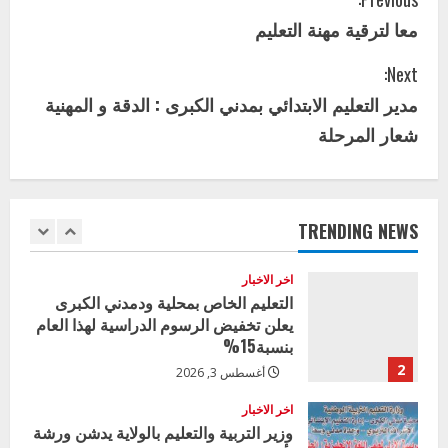
C
اخر الاخبار
الاخبار
معا لترقية مهنة التعليم
o
إدارة الأنشطة المدرسية بمحلية مدني
الكبرى تنفذ الحملة التعزيزية لاصحاح
Next:
n
البيئة بالمحلية
مدير التعليم الابتدائي بمدني الكبرى : الدقة و المهنية
5
يوليو 29, 2026
t
شعار المرحلة
اخر الاخبار
i
وزير التربية بالجزيرة يشهد تكريم
المتفوقين بمدرسة المكي المتوسطة
n
بنات بمحلية ود مدني الكبرى
TRENDING NEWS
1
u
أغسطس 3, 2026
اخر الاخبار
e
التعليم الخاص بمحلية ودمدني الكبرى
يعلن تخفيض الرسوم الدراسية لهذا العام
R
بنسبة15%
e
2
أغسطس 3, 2026
a
اخر الاخبار
وزير التربية والتعليم بالولاية يدشن ورشة