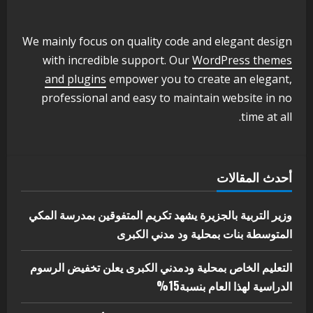
وزير التربية والتعليم بالولاية يدشن ورشة
تأهيل معلمي مادة اللغة الإنجليزية بمحلية
ودمدني الكبرى
We mainly focus on quality code and elegant design
3
أغسطس 3, 2026
with incredible support. Our
WordPress themes
اخر الاخبار
الاخبار
and plugins
empower you to create an elegant,
مدير إدارة الجودة و التطوير الإداري
professional and easy to maintain website in no
بوزارة التربية تشارك الملتقي التنسيقي
time at all.
الأول لمديري الجودة بالولايات
4
يوليو 29, 2026
اخر الاخبار
الاخبار
أحدث المقالات
إدارة الأنشطة المدرسية بمحلية مدني
الكبرى تنفذ الحملة التعزيزية لاصحاح
البيئة بالمحلية
وزير التربية بالجزيرة يشهد تكريم المتفوقين بمدرسة المكي
5
المتوسطة بنات بمحلية ود مدني الكبرى
يوليو 29, 2026
التعليم الخاص بمحلية ودمدني الكبرى يعلن تخفيض الرسوم
الدراسية لهذا العام بنسبة15%