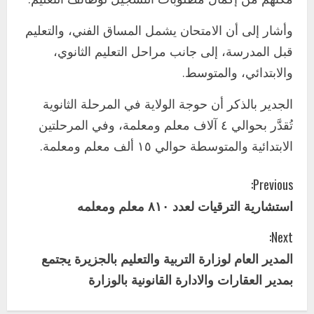
اخر الاخبار
وأشار إلى أن الامتحان يشمل المساق الفني، والتعليم
وزير التربية والتعليم بالولاية يدشن ورشة
تأهيل معلمي مادة اللغة الإنجليزية بمحلية
قبل المدرسة، إلى جانب مراحل التعليم الثانوي،
ودمدني الكبرى
والابتدائي، والمتوسط.
3
أغسطس 3, 2026
الجدير بالذكر أن حوجة الولاية في المرحلة الثانوية
اخر الاخبار
الاخبار
مدير إدارة الجودة و التطوير الإداري
تُقدَّر بحوالي ٤ آلاف معلم ومعلمة، وفي المرحلتين
بوزارة التربية تشارك الملتقي التنسيقي
الابتدائية والمتوسطة حوالي ١٥ ألف معلم ومعلمة.
الأول لمديري الجودة بالولايات
4
يوليو 29, 2026
C
Previous:
اخر الاخبار
الاخبار
استشارية الترقيات لعدد ٨١٠ معلم ومعلمه
o
إدارة الأنشطة المدرسية بمحلية مدني
الكبرى تنفذ الحملة التعزيزية لاصحاح
Next:
n
البيئة بالمحلية
المدير العام لوزارة التربية والتعليم بالجزيرة يجتمع
5
يوليو 29, 2026
t
بمدير العقارات والادارة القانونية بالوزارة
اخر الاخبار
i
وزير التربية بالجزيرة يشهد تكريم