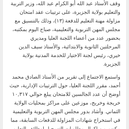
وقف الأستاذ عبد الله أبو الكرام عبد الله، وزير التربية
والتعليم بولاية الجزيرة، على ترتيبات عقد امتحان
مزاولة مهنة التعليم للدفعة (١٣)، وذلك بالتنسيق مع
مجلس المهن التربوية والتعليمية، صباح اليوم بمكتبه،
بحضور عدد من أعضاء اللجنة العليا ومديري
المرحلتين الثانوية والابتدائية، والأستاذ سيف الدين
خيري، رئيس لجنة الاختيار للخدمة المدنية بولاية
الجزيرة.
واستمع الاجتماع إلى تقرير من الأستاذ الصادق محمد
أحمد، مقرر اللجنة العليا، حول الترتيبات الإدارية، حيث
أوضح أن عدد الجالسين للامتحان يبلغ حوالي ١٠,٣١٧
اخر الاخبار
خريجة وخريج، موزعين على مراكز بمحليات الولاية
التعليم الخاص بمحلية ودمدني الكبرى
الثماني. وأشاد بدور مجلس المهن التربوية والتعليمية
يعلن تخفيض الرسوم الدراسية لهذا العام
بنسبة15%
في استخراج شهادات المزاولة للدفعات السابقة، مما
2
أغسطس 3, 2026
مكنهم من إكمال مطلوبات التسجيل لوظائف التعليم.