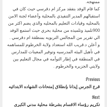
ممنهجه.
2
أغسطس 3, 2026
كما قام الوفد بتفقد مركز ام دقرسي حيث كان في
اخر الاخبار
استقبالهم المدير التنفيذي بالمحلية وأعضاء لجنة الامن
وزير التربية والتعليم بالولاية يدشن ورشة
بالمحليه وقيادات التعليم بالمحليه والذي يضم اكثر من
تأهيل معلمي مادة اللغة الإنجليزية بمحلية
900تلميذ وتلميذه من محلية بحري حيث استمع الوفد
ودمدني الكبرى
3
الي تقرير من المجالس التربويه بمنطقة ام دقرسي .
أغسطس 3, 2026
و أعلن د.قريب الله استعداد ولاية الخرطوم للمساهمه
اخر الاخبار
الاخبار
مدير إدارة الجودة و التطوير الإداري
في تأهيل البيئه المدرسيه وتوفير المعينات للمدارس
بوزارة التربية تشارك الملتقي التنسيقي
في المنطقة في إطار التوأمه في مجال التعليم بين
الأول لمديري الجودة بالولايات
ولايتي الجزيره والخرطوم .
4
يوليو 29, 2026
C
اخر الاخبار
الاخبار
Previous:
إدارة الأنشطة المدرسية بمحلية مدني
قرع الجرس إيذانا بإنطلاق إمتحانات الشهاده الابتدائيه
الكبرى تنفذ الحملة التعزيزية لاصحاح
o
البيئة بالمحلية
Next:
n
5
يوليو 29, 2026
تكريم رؤساء الاقسام بشرطة محلية مدني الكبرى