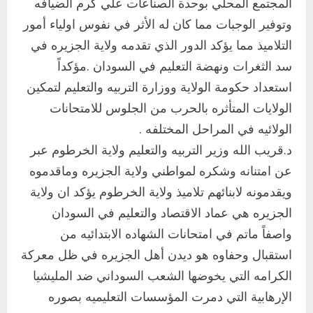
المجتمع المحلي بوحدة الصناعات علي كرم الضيافه
وتوفير الوجبات مما كان له الأثر في نفوس اولياء أمور
التلاميذ مما يؤكد الدور الذي تقدمه ولاية الجزيره في
سد الثغرات ونهضة التعليم في السودان .مؤكداً
استعداد حكومة الولاية ووزارة التربيه والتعليم لتمكين
الولايات المتأثره بالحرب من الجلوس للامتحانات
الولائيه في المراحل المختلفه .
د.قريب الله وزير التربيه والتعليم ولاية الخرطوم عبر
عن امتنانه وشكره لمواطني ولاية الجزيره وماقدموه
ويقدمونه لابنائهم تلاميذ ولاية الخرطوم يؤكد ان ولاية
الجزيره هي عماد الاقتصاد والتعليم في السودان
واصفاً ماتم في امتحانات الشهاده الابتدائيه من
استقبال وحفاوه هو ديدن أهل الجزيره في ظل معركة
اخر الاخبار
الكرامه التي يخوضها الشعب السوداني ضد المليشيا
التعليم الخاص بمحلية ودمدني الكبرى
الإرهابية التي دمرت المؤسسات التعليميه بصوره
يعلن تخفيض الرسوم الدراسية لهذا العام
بنسبة15%