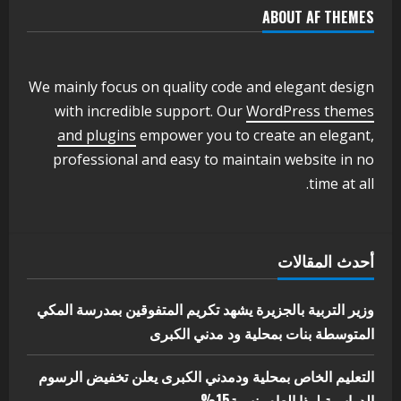
ABOUT AF THEMES
اخر الاخبار
وزير التربية والتعليم بالولاية يدشن ورشة
تأهيل معلمي مادة اللغة الإنجليزية بمحلية
ودمدني الكبرى
We mainly focus on quality code and elegant design
3
أغسطس 3, 2026
with incredible support. Our
WordPress themes
اخر الاخبار
الاخبار
and plugins
empower you to create an elegant,
مدير إدارة الجودة و التطوير الإداري
professional and easy to maintain website in no
بوزارة التربية تشارك الملتقي التنسيقي
time at all.
الأول لمديري الجودة بالولايات
4
يوليو 29, 2026
اخر الاخبار
الاخبار
أحدث المقالات
إدارة الأنشطة المدرسية بمحلية مدني
الكبرى تنفذ الحملة التعزيزية لاصحاح
البيئة بالمحلية
وزير التربية بالجزيرة يشهد تكريم المتفوقين بمدرسة المكي
5
المتوسطة بنات بمحلية ود مدني الكبرى
يوليو 29, 2026
التعليم الخاص بمحلية ودمدني الكبرى يعلن تخفيض الرسوم
الدراسية لهذا العام بنسبة15%