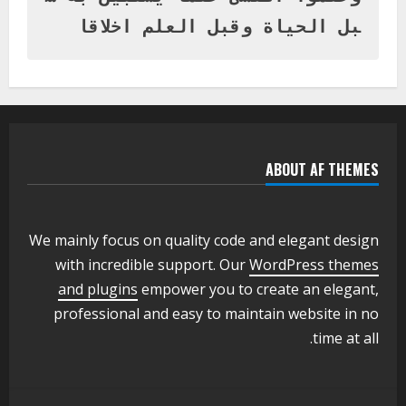
1
أغسطس 3, 2026
بل الحياة وقبل العلم اخلاقا
اخر الاخبار
التعليم الخاص بمحلية ودمدني الكبرى
يعلن تخفيض الرسوم الدراسية لهذا العام
بنسبة15%
2
أغسطس 3, 2026
ABOUT AF THEMES
اخر الاخبار
وزير التربية والتعليم بالولاية يدشن ورشة
تأهيل معلمي مادة اللغة الإنجليزية بمحلية
ودمدني الكبرى
We mainly focus on quality code and elegant design
3
أغسطس 3, 2026
with incredible support. Our
WordPress themes
اخر الاخبار
الاخبار
and plugins
empower you to create an elegant,
مدير إدارة الجودة و التطوير الإداري
professional and easy to maintain website in no
بوزارة التربية تشارك الملتقي التنسيقي
time at all.
الأول لمديري الجودة بالولايات
4
يوليو 29, 2026
اخر الاخبار
الاخبار