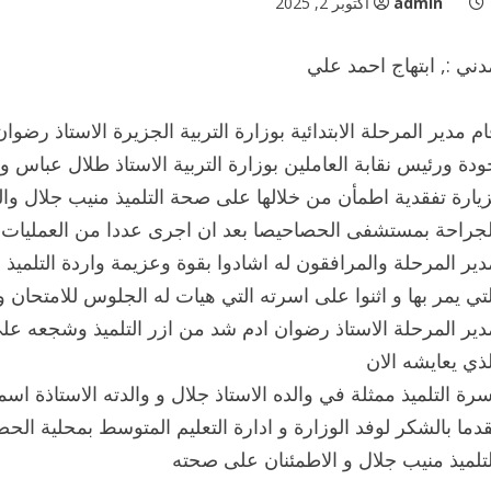
admin
أكتوبر 2, 2025
دني :, ابتهاج احمد علي
ام مدير المرحلة الابتدائية بوزارة التربية الجزيرة الاستاذ رضو
ودة ورئيس نقابة العاملين بوزارة التربية الاستاذ طلال عباس و م
زيارة تفقدية اطمأن من خلالها على صحة التلميذ منيب جلال و
لجراحة بمستشفى الحصاحيصا بعد ان اجرى عددا من العمليات 
دير المرحلة والمرافقون له اشادوا بقوة وعزيمة واردة التلم
لتي يمر بها و اثنوا على اسرته التي هيات له الجلوس للامتحان
دير المرحلة الاستاذ رضوان ادم شد من ازر التلميذ وشجعه على
لذي يعايشه الان
سرة التلميذ ممثلة في والده الاستاذ جلال و والدته الاستاذة اسما
قدما بالشكر لوفد الوزارة و ادارة التعليم المتوسط بمحلية ال
لتلميذ منيب جلال و الاطمئنان على صحته