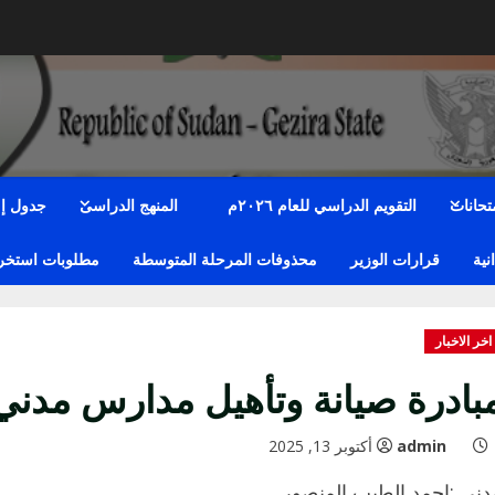
متحانات
التقويم الدراسي للعام ٢٠٢٦م
المنهج الدراسى
جدول إمت
نية
قرارات الوزير
محذوفات المرحلة المتوسطة
مطلوبات استخراج
اخر الاخبار
بادرة صيانة وتأهيل مدارس مدني ا
admin
أكتوبر 13, 2025
دني :احمد الطيب المنصور