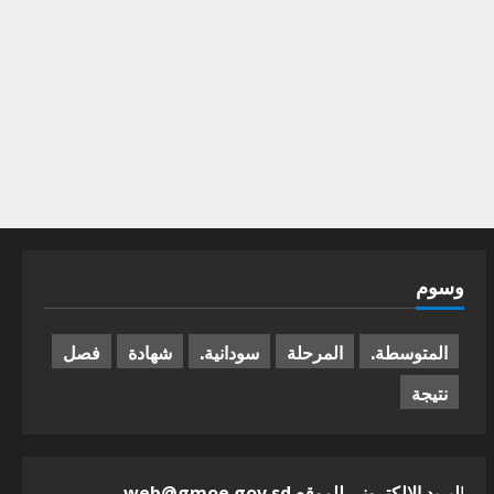
وسوم
المتوسطة.
المرحلة
سودانية.
شهادة
فصل
نتيجة
ا
لبريد الالكترونى للموقع web@gmoe.gov.sd