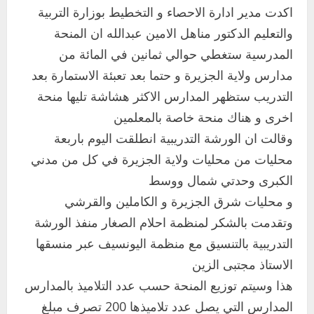
اكدت مدير ادارة الاحصاء و التخطيط بوزارة التربية
والتعليم الدكتور مناهل الامين عبدالله ان المنحة
المدرسية ستغطي حوالي ثمانين في المائة من
مدارس ولاية الجزيرة و حتما بعد تعبئة الاستمارة بعد
التدريب ستظهر المدارس الاكثر هشاشة تليها منحة
اخرى و هناك منحة خاصة بالمعلمين
وقالت ان الورشة التدريبية انطلقت اليوم باربعة
محليات من محليات ولاية الجزيرة في كل من مدني
الكبرى وحدتي شمال ووسط
اخر الاخبار
و محليات شرق الجزيرة و الكاملين والقرشي
التعليم الخاص بمحلية ودمدني الكبرى
وتقدمت بالشكر لمنظمة احلام الصغار منفذ الورشة
يعلن تخفيض الرسوم الدراسية لهذا العام
بنسبة15%
التدريبية بالتنسيق مع منظمة اليونسيف عبر منسقها
2
أغسطس 3, 2026
الاستاذ مجتبى الزين
اخر الاخبار
هذا وسيتم توزيع المنحة حسب عدد التلاميذ بالمدارس
وزير التربية والتعليم بالولاية يدشن ورشة
المدارس التي يصل عدد تلاميذها 200 تصرف مبلغ
تأهيل معلمي مادة اللغة الإنجليزية بمحلية