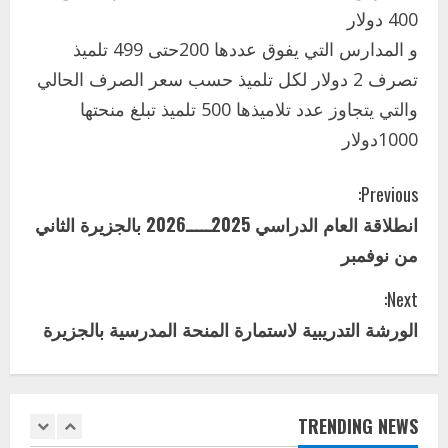
400 دولار
ودمدني الكبرى
3
و المدارس التي يفوق عددها 200حتى 499 تلميذ
أغسطس 3, 2026
تصرف 2 دولار لكل تلميذ حسب سعر الصرف الحالي
اخر الاخبار
الاخبار
مدير إدارة الجودة و التطوير الإداري
والتي يتجاوز عدد تلاميذها 500 تلميذ تبلغ منحتها
بوزارة التربية تشارك الملتقي التنسيقي
1000دولار
الأول لمديري الجودة بالولايات
4
يوليو 29, 2026
C
Previous:
اخر الاخبار
الاخبار
انطلاقة العام الدراسي 2025ـــــ2026 بالجزيرة الثاني
o
إدارة الأنشطة المدرسية بمحلية مدني
من نوفمبر
الكبرى تنفذ الحملة التعزيزية لاصحاح
n
البيئة بالمحلية
Next:
5
يوليو 29, 2026
t
الورشة التدريبية لاستمارة المنحة المدرسية بالجزيرة
اخر الاخبار
i
وزير التربية بالجزيرة يشهد تكريم
المتفوقين بمدرسة المكي المتوسطة
n
بنات بمحلية ود مدني الكبرى
TRENDING NEWS
1
أغسطس 3, 2026