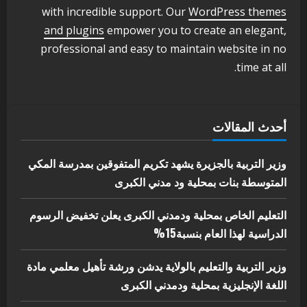
3
أغسطس 3, 2026
with incredible support. Our
WordPress themes
اخر الاخبار
الاخبار
and plugins
empower you to create an elegant,
مدير إدارة الجودة و التطوير الإداري
professional and easy to maintain website in no
بوزارة التربية تشارك الملتقي التنسيقي
time at all.
الأول لمديري الجودة بالولايات
4
يوليو 29, 2026
اخر الاخبار
الاخبار
أحدث المقالات
إدارة الأنشطة المدرسية بمحلية مدني
الكبرى تنفذ الحملة التعزيزية لاصحاح
البيئة بالمحلية
وزير التربية بالجزيرة يشهد تكريم المتفوقين بمدرسة المكي
5
المتوسطة بنات بمحلية ود مدني الكبرى
يوليو 29, 2026
التعليم الخاص بمحلية ودمدني الكبرى يعلن تخفيض الرسوم
الدراسية لهذا العام بنسبة15%
وزير التربية والتعليم بالولاية يدشن ورشة تأهيل معلمي مادة
اللغة الإنجليزية بمحلية ودمدني الكبرى