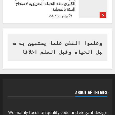
الكبرى تنفذ الحملة التعزيزية لاصحاح
البيئة بالمحلية
5
يوليو 29, 2026
اخر الاخبار
وزير التربية بالجزيرة يشهد تكريم
المتفوقين بمدرسة المكي المتوسطة
بنات بمحلية ود مدني الكبرى
وعلموا النشئ علما يستبين به س
1
أغسطس 3, 2026
بل الحياة وقبل العلم اخلاقا
اخر الاخبار
التعليم الخاص بمحلية ودمدني الكبرى
يعلن تخفيض الرسوم الدراسية لهذا العام
بنسبة15%
2
أغسطس 3, 2026
ABOUT AF THEMES
اخر الاخبار
وزير التربية والتعليم بالولاية يدشن ورشة
تأهيل معلمي مادة اللغة الإنجليزية بمحلية
ودمدني الكبرى
We mainly focus on quality code and elegant design