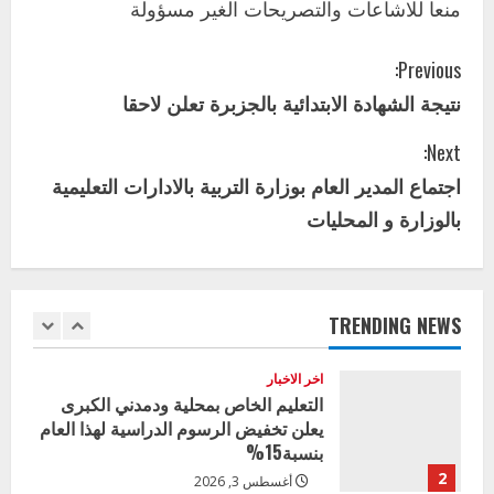
منعا للاشاعات والتصريحات الغير مسؤولة
الأول لمديري الجودة بالولايات
4
يوليو 29, 2026
C
Previous:
اخر الاخبار
الاخبار
نتيجة الشهادة الابتدائية بالجزبرة تعلن لاحقا
o
إدارة الأنشطة المدرسية بمحلية مدني
الكبرى تنفذ الحملة التعزيزية لاصحاح
Next:
n
البيئة بالمحلية
اجتماع المدير العام بوزارة التربية بالادارات التعليمية
5
يوليو 29, 2026
t
بالوزارة و المحليات
اخر الاخبار
i
وزير التربية بالجزيرة يشهد تكريم
المتفوقين بمدرسة المكي المتوسطة
n
بنات بمحلية ود مدني الكبرى
TRENDING NEWS
1
u
أغسطس 3, 2026
اخر الاخبار
e
التعليم الخاص بمحلية ودمدني الكبرى
يعلن تخفيض الرسوم الدراسية لهذا العام
R
بنسبة15%
e
2
أغسطس 3, 2026