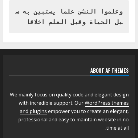
المتفوقين بمدرسة المكي المتوسطة
بنات بمحلية ود مدني الكبرى
وعلموا النشئ علما يستبين به س
1
أغسطس 3, 2026
بل الحياة وقبل العلم اخلاقا
اخر الاخبار
التعليم الخاص بمحلية ودمدني الكبرى
يعلن تخفيض الرسوم الدراسية لهذا العام
بنسبة15%
2
أغسطس 3, 2026
ABOUT AF THEMES
اخر الاخبار
وزير التربية والتعليم بالولاية يدشن ورشة
تأهيل معلمي مادة اللغة الإنجليزية بمحلية
ودمدني الكبرى
We mainly focus on quality code and elegant design
3
أغسطس 3, 2026
with incredible support. Our
WordPress themes
اخر الاخبار
الاخبار
and plugins
empower you to create an elegant,
مدير إدارة الجودة و التطوير الإداري
professional and easy to maintain website in no
بوزارة التربية تشارك الملتقي التنسيقي
time at all.
الأول لمديري الجودة بالولايات
4