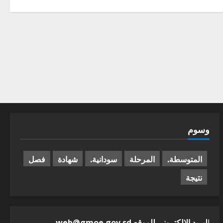
وسوم
المتوسطة.
المرحلة
سودانية.
شهادة
فصل
نتيجة
ا
لبريد الالكترونى للموقع web@gmoe.gov.sd