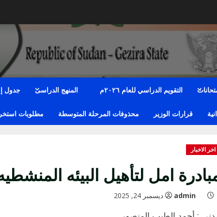
متحانات
التقويم الدراسي للعام ٢٠٢٦م
المنهج الدراسى
جدول إمت
نية
قرارات الوزير
محذوفات المرحلة المتوسطة
مطلوبات استخراج
اخر الاخبار
بادرة امل لتأهيل البيئه المنشطيه
admin
ديسمبر 24, 2025
دني : أحمد الطيب المنصور