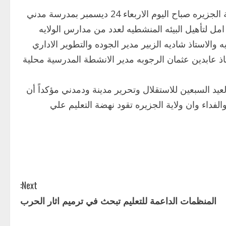
شهد الاستاذ عبدالله أبوالكرام عبدالله وزير التربيه والتعليم بولاية الجزيره صباح اليوم الاربعاء 24 ديسمبر بمدرسة مدني
 امل لتأهيل البيئه المنشطيه لعدد من مدارس الولايه
ه والاستاذ شاديه الزبير مدير الجوده والتطوير الاداري
ستاذ عابدين عثمان الرجوبه مدير الانشطة المدرسية محلية
العيد السبعين للاستقلال وتحرير مدينة ودمدني مؤكداً أن
والفداء وان ولاية الجزيره تقود نهضة التعليم علي
Next:
المنظمات الداعمة للتعليم تبحث في ترميم اثار الحرب