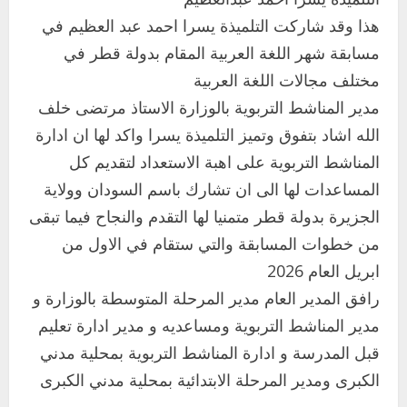
هذا وقد شاركت التلميذة يسرا احمد عبد العظيم في
مسابقة شهر اللغة العربية المقام بدولة قطر في
مختلف مجالات اللغة العربية
مدير المناشط التربوية بالوزارة الاستاذ مرتضى خلف
اخر الاخبار
الله اشاد بتفوق وتميز التلميذة يسرا واكد لها ان ادارة
التعليم الخاص بمحلية ودمدني الكبرى
المناشط التربوية على اهبة الاستعداد لتقديم كل
يعلن تخفيض الرسوم الدراسية لهذا العام
بنسبة15%
المساعدات لها الى ان تشارك باسم السودان وولاية
2
أغسطس 3, 2026
الجزيرة بدولة قطر متمنيا لها التقدم والنجاح فيما تبقى
اخر الاخبار
من خطوات المسابقة والتي ستقام في الاول من
وزير التربية والتعليم بالولاية يدشن ورشة
ابريل العام 2026
تأهيل معلمي مادة اللغة الإنجليزية بمحلية
رافق المدير العام مدير المرحلة المتوسطة بالوزارة و
ودمدني الكبرى
3
مدير المناشط التربوية ومساعديه و مدير ادارة تعليم
أغسطس 3, 2026
قبل المدرسة و ادارة المناشط التربوية بمحلية مدني
اخر الاخبار
الاخبار
مدير إدارة الجودة و التطوير الإداري
الكبرى ومدير المرحلة الابتدائية بمحلية مدني الكبرى
بوزارة التربية تشارك الملتقي التنسيقي