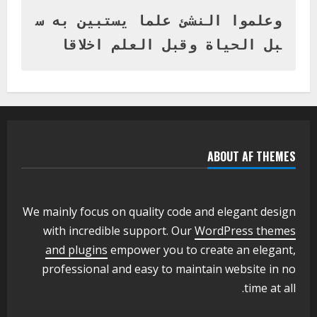
المتفوقين بمدرسة المكي المتوسطة
بنات بمحلية ود مدني الكبرى
وعلموا النشئ علما يستبين به س
1
أغسطس 3, 2026
بل الحياة وقبل العلم اخلاقا
اخر الاخبار
التعليم الخاص بمحلية ودمدني الكبرى
يعلن تخفيض الرسوم الدراسية لهذا العام
بنسبة15%
2
أغسطس 3, 2026
ABOUT AF THEMES
اخر الاخبار
وزير التربية والتعليم بالولاية يدشن ورشة
تأهيل معلمي مادة اللغة الإنجليزية بمحلية
ودمدني الكبرى
We mainly focus on quality code and elegant design
3
أغسطس 3, 2026
with incredible support. Our
WordPress themes
اخر الاخبار
الاخبار
and plugins
empower you to create an elegant,
مدير إدارة الجودة و التطوير الإداري
professional and easy to maintain website in no
بوزارة التربية تشارك الملتقي التنسيقي
time at all.
الأول لمديري الجودة بالولايات
4
يوليو 29, 2026