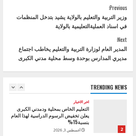
الأول لمديري الجودة بالولايات
C
Previous:
4
يوليو 29, 2026
وزير التربية والتعليم بالولاية يشيد بتدخل المنظمات
o
اخر الاخبار
الاخبار
في اسناد العمليةالتعليمية بالولاية
إدارة الأنشطة المدرسية بمحلية مدني
n
الكبرى تنفذ الحملة التعزيزية لاصحاح
Next:
البيئة بالمحلية
t
المدير العام لوزارة التربية والتعليم يخاطب اجتماع
5
يوليو 29, 2026
i
مديري المدارس بوحدة وسط محلية مدني الكبرى
اخر الاخبار
وزير التربية بالجزيرة يشهد تكريم
n
المتفوقين بمدرسة المكي المتوسطة
u
بنات بمحلية ود مدني الكبرى
TRENDING NEWS
1
أغسطس 3, 2026
e
اخر الاخبار
R
التعليم الخاص بمحلية ودمدني الكبرى
يعلن تخفيض الرسوم الدراسية لهذا العام
e
بنسبة15%
2
أغسطس 3, 2026